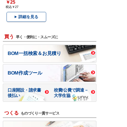
￥25
税込￥27
詳細を見る
買う
早く・便利に・スムーズに
BOM一括検索＆お見積り
BOM作成ツール
口座開設・請求書
校費/公費で調達－
後払い
大学生協
つくる
ものづくり一貫サービス