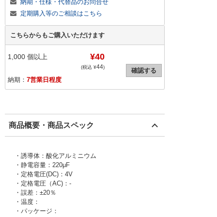
納期・仕様・代替品のお問合せ
定期購入等のご相談はこちら
こちらからもご購入いただけます
¥40
1,000
個以上
44
(税込 ¥
)
確認する
納期：
7営業日程度
商品概要・商品スペック
・誘導体：酸化アルミニウム
・静電容量：220μF
・定格電圧(DC)：4V
・定格電圧（AC)：-
・誤差：±20％
・温度：
・パッケージ：