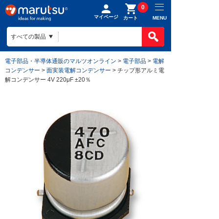
0
マイページ
MENU
カート
電子部品・半導体通販のマルツオンライン
>
電子部品
>
電解
コンデンサー
>
面実装電解コンデンサー
> チップ形アルミ電
解コンデンサー 4V 220μF ±20％