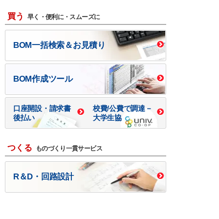
買う
早く・便利に・スムーズに
BOM一括検索＆お見積り
BOM作成ツール
口座開設・請求書
校費/公費で調達－
後払い
大学生協
つくる
ものづくり一貫サービス
R＆D・回路設計
基板設計・製造・実装