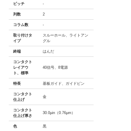
ピッチ
-
列数
2
コラム数
-
取り付けタ
スルーホール、ライトアン
イプ
グル
終端
はんだ
コンタクト
レイアウ
40信号、8電源
ト、標準
特長
基板ガイド、ガイドピン
コンタクト
金
仕上げ
コンタクト
30.0µin（0.76µm）
仕上げ厚さ
色
黒