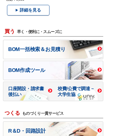
詳細を見る
買う
早く・便利に・スムーズに
BOM一括検索＆お見積り
BOM作成ツール
口座開設・請求書
校費/公費で調達－
後払い
大学生協
つくる
ものづくり一貫サービス
R＆D・回路設計