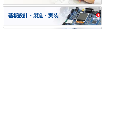
基板設計・製造・実装
ケース・ハーネス加工
※掲載されている価格には消費税、各種手数料が含まれ
ておりません。別途消費税およびお支払方法に応じた
手数料が必要になります。
※このホームページに掲載されている、記事・写真の一
部または全部をそのまま、または改変して利用・転
載・転用することを禁じます。
※商品によって販売価格が店頭価格と異なる場合がござ
います。
※弊社ではお客様が商品を選びやすくするためにデータ
シートの提供や技術情報、商品画像の表示を行ってい
ます。
しかしさまざまな事情により、これらの情報がすべて