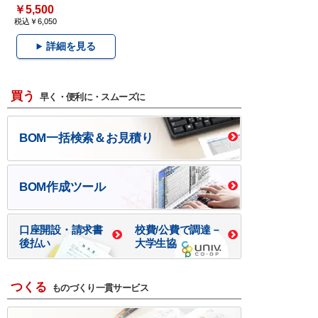
￥5,500
税込￥6,050
詳細を見る
買う
早く・便利に・スムーズに
BOM一括検索＆お見積り
BOM作成ツール
口座開設・請求書
校費/公費で調達－
後払い
大学生協
つくる
ものづくり一貫サービス