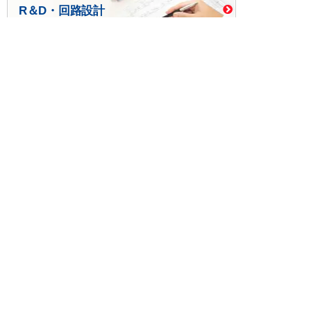
R＆D・回路設計
基板設計・製造・実装
ケース・ハーネス加工
※掲載されている価格には消費税、各種手数料が含まれ
ておりません。別途消費税およびお支払方法に応じた
手数料が必要になります。
※このホームページに掲載されている、記事・写真の一
部または全部をそのまま、または改変して利用・転
載・転用することを禁じます。
※商品によって販売価格が店頭価格と異なる場合がござ
います。
※弊社ではお客様が商品を選びやすくするためにデータ
シートの提供や技術情報、商品画像の表示を行ってい
ます。