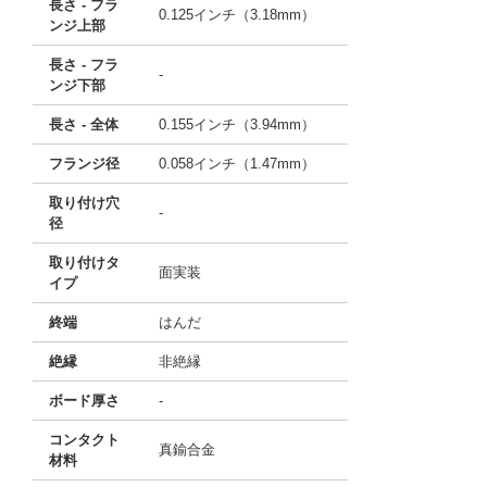
長さ - フラ
0.125インチ（3.18mm）
ンジ上部
長さ - フラ
-
ンジ下部
長さ - 全体
0.155インチ（3.94mm）
フランジ径
0.058インチ（1.47mm）
取り付け穴
-
径
取り付けタ
面実装
イプ
終端
はんだ
絶縁
非絶縁
ボード厚さ
-
コンタクト
真鍮合金
材料