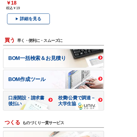
￥18
税込￥19
詳細を見る
買う
早く・便利に・スムーズに
BOM一括検索＆お見積り
BOM作成ツール
口座開設・請求書
校費/公費で調達－
後払い
大学生協
つくる
ものづくり一貫サービス