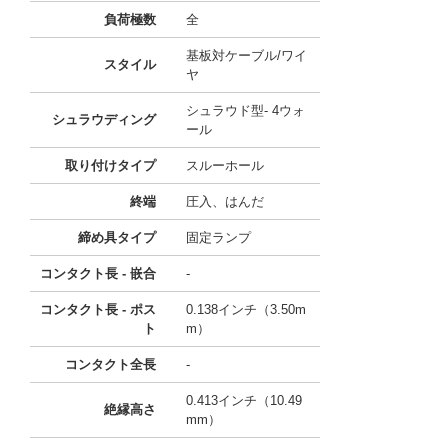
負荷極数
全
基板対ケーブル/ワイ
スタイル
ヤ
シュラウド型- 4ウォ
シュラウディング
ール
取り付けタイプ
スルーホール
終端
圧入、はんだ
締め具タイプ
固定ランプ
コンタクト長 - 嵌合
-
コンタクト長 - ポス
0.138インチ（3.50m
ト
m）
コンタクト全長
-
0.413インチ（10.49
絶縁高さ
mm）