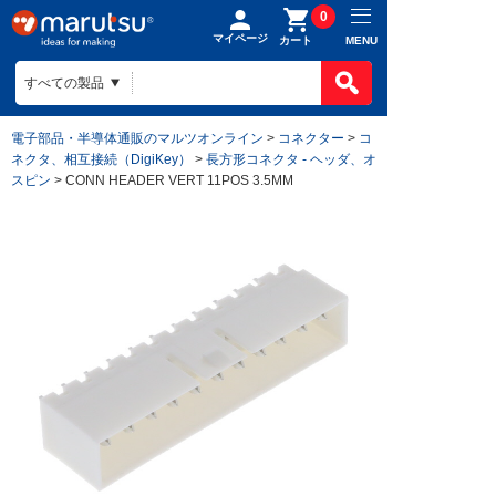
0
マイページ
MENU
カート
電子部品・半導体通販のマルツオンライン
>
コネクター
>
コ
ネクタ、相互接続（DigiKey）
>
長方形コネクタ - ヘッダ、オ
スピン
> CONN HEADER VERT 11POS 3.5MM