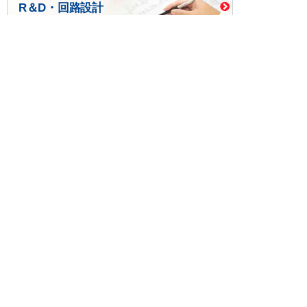
R＆D・回路設計
基板設計・製造・実装
ケース・ハーネス加工
※掲載されている価格には消費税、各種手数料が含まれ
ておりません。別途消費税およびお支払方法に応じた
手数料が必要になります。
※このホームページに掲載されている、記事・写真の一
部または全部をそのまま、または改変して利用・転
載・転用することを禁じます。
※商品によって販売価格が店頭価格と異なる場合がござ
います。
※弊社ではお客様が商品を選びやすくするためにデータ
シートの提供や技術情報、商品画像の表示を行ってい
ます。