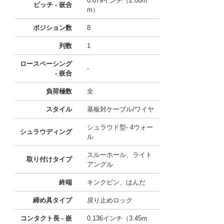
0.079インチ（2.00m
ピッチ - 嵌合
m）
ポジション数
8
列数
1
ロースペーシング
-
- 嵌合
負荷極数
全
スタイル
基板対ケーブル/ワイヤ
シュラウド型- 4ウォー
シュラウディング
ル
スルーホール、ライト
取り付けタイプ
アングル
終端
キンクピン、はんだ
締め具タイプ
戻り止めロック
コンタクト長 - 嵌
0.136インチ（3.45m