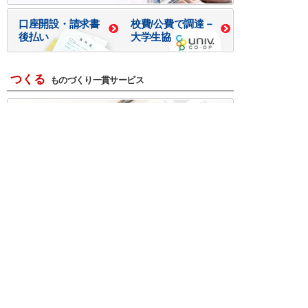
口座開設・請求書
校費/公費で調達－
後払い
大学生協
つくる
ものづくり一貫サービス
R＆D・回路設計
基板設計・製造・実装
ケース・ハーネス加工
※掲載されている価格には消費税、各種手数料が含まれ
ておりません。別途消費税およびお支払方法に応じた
手数料が必要になります。