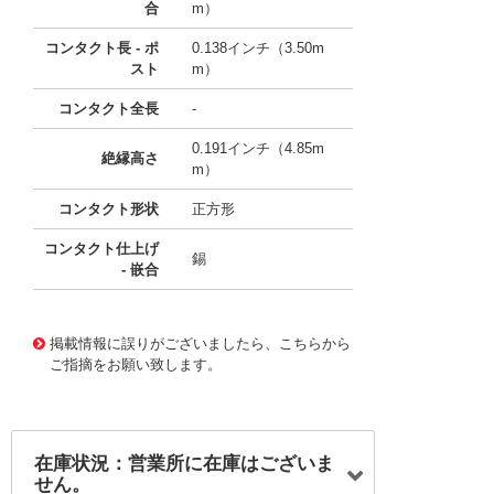
合
m）
コンタクト長 - ポ
0.138インチ（3.50m
スト
m）
コンタクト全長
-
0.191インチ（4.85m
絶縁高さ
m）
コンタクト形状
正方形
コンタクト仕上げ
錫
- 嵌合
10096444
!041! 0533250860
掲載情報に誤りがございましたら、こちらから
ご指摘をお願い致します。
在庫状況：営業所に在庫はございま
せん。