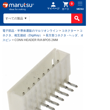
0
マイページ
MENU
カート
電子部品・半導体通販のマルツオンライン
>
コネクター
>
コ
ネクタ、相互接続（DigiKey）
>
長方形コネクタ - ヘッダ、オ
スピン
> CONN HEADER R/A 8POS 2MM