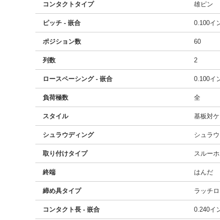
コンタクトタイプ
雄ピン
ピッチ - 嵌合
0.100
ポジション数
60
列数
2
ロースペーシング - 嵌合
0.100
負荷極数
全
スタイル
基板対ケ
シュラウディング
シュラウ
取り付けタイプ
スルーホ
終端
はんだ
締め具タイプ
ラッチロ
コンタクト長 - 嵌合
0.240