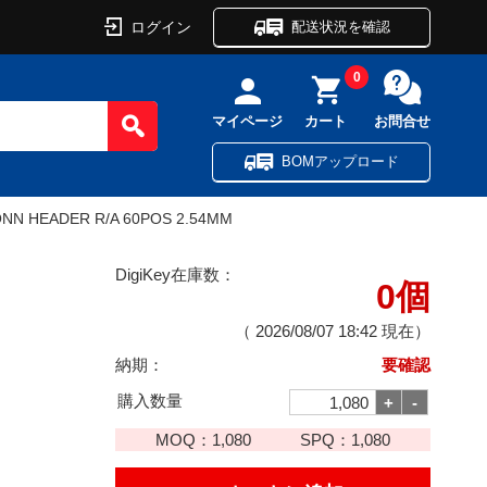
ログイン
配送状況を確認
0
マイページ
カート
お問合せ
BOMアップロード
NN HEADER R/A 60POS 2.54MM
DigiKey在庫数：
0個
（
2026/08/07 18:42
現在）
納期：
要確認
購入数量
MOQ：
1,080
SPQ：
1,080