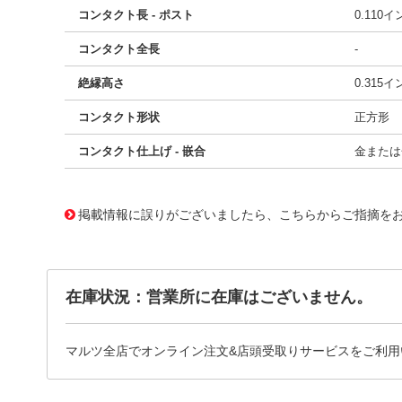
コンタクト長 - ポスト
0.110
コンタクト全長
-
絶縁高さ
0.315
コンタクト形状
正方形
コンタクト仕上げ - 嵌合
金または
10187345
!041! 1-499141-1
掲載情報に誤りがございましたら、こちらからご指摘を
在庫状況：営業所に在庫はございません。
マルツ全店でオンライン注文&店頭受取りサービスをご利用