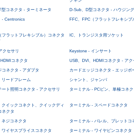
-字型コネクタ - ターミネータ
D-Sub、D型コネクタ - ハウジン
Centronics
FFC、FPC（フラットフレキシ
C（フラットフレキシブル）コネクタ
IC、トランジスタ用ソケット
グ
 - アクセサリ
Keystone - インサート
、HDMIコネクタ
USB、DVI、HDMIコネクタ - ア
コネクタ - アダプタ
カードエッジコネクタ - エッジ
- リードフレーム
シャント、ジャンパ
ート照明コネクタ - アクセサリ
ターミナル - PCピン、単極コネク
- クイックコネクト、クイックディ
ターミナル - スペードコネクタ
コネクタ
- ネジコネクタ
ターミナル - バレル、ブレットコ
- ワイヤスプライスコネクタ
ターミナル - ワイヤピンコネクタ