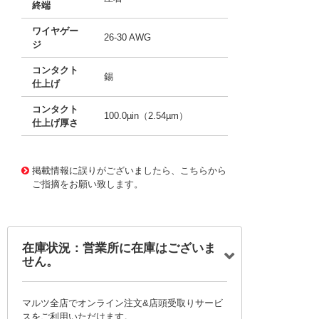
終端
ワイヤゲー
26-30 AWG
ジ
コンタクト
錫
仕上げ
コンタクト
100.0µin（2.54µm）
仕上げ厚さ
10192316
!041! 1-794613-0
掲載情報に誤りがございましたら、こちらから
ご指摘をお願い致します。
在庫状況：営業所に在庫はございま
せん。
マルツ全店でオンライン注文&店頭受取りサービ
スをご利用いただけます。