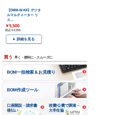
【DMM-W-K8】デジタ
ルマルチメーター リ
ス...
￥5,500
税込￥6,050
詳細を見る
買う
早く・便利に・スムーズに
BOM一括検索＆お見積り
BOM作成ツール
口座開設・請求書
校費/公費で調達－
後払い
大学生協