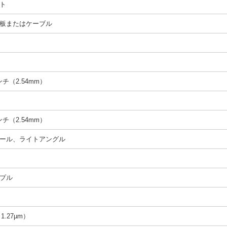
ト
板またはケーブル
インチ（2.54mm）
インチ（2.54mm）
ール、ライトアングル
プル
（1.27µm）