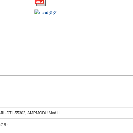
, MIL-DTL-55302, AMPMODU Mod II
クル