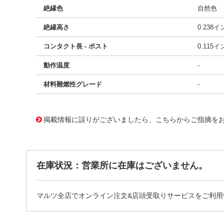
絶縁色
自然色
絶縁高さ
0.238
コンタクト長 - ポスト
0.115
動作温度
-
材料難燃性グレード
-
10193762
!041! 1-87961-7
掲載情報に誤りがございましたら、こちらからご指摘を
在庫状況：営業所に在庫はございません。
マルツ全店でオンライン注文&店頭受取りサービスをご利用