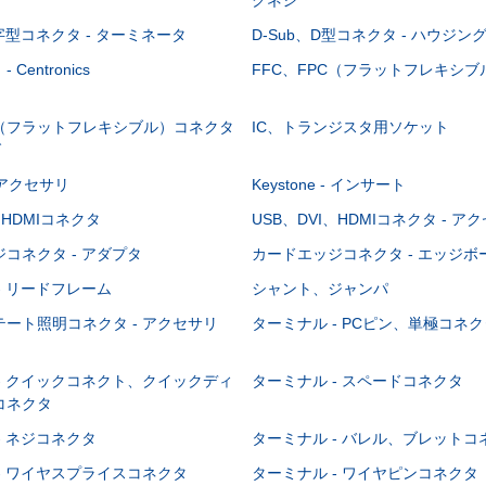
-字型コネクタ - ターミネータ
D-Sub、D型コネクタ - ハウジン
Centronics
FFC、FPC（フラットフレキシ
C（フラットフレキシブル）コネクタ
IC、トランジスタ用ソケット
グ
 - アクセサリ
Keystone - インサート
、HDMIコネクタ
USB、DVI、HDMIコネクタ - ア
コネクタ - アダプタ
カードエッジコネクタ - エッジ
- リードフレーム
シャント、ジャンパ
ート照明コネクタ - アクセサリ
ターミナル - PCピン、単極コネク
- クイックコネクト、クイックディ
ターミナル - スペードコネクタ
コネクタ
- ネジコネクタ
ターミナル - バレル、ブレットコ
- ワイヤスプライスコネクタ
ターミナル - ワイヤピンコネクタ