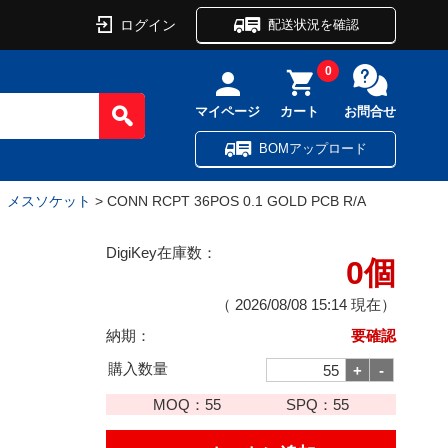
ログイン
配送状況を確認
0
マイページ
カート
お問合せ
BOMアップロード
ル、メスソケット
> CONN RCPT 36POS 0.1 GOLD PCB R/A
DigiKey在庫数：
0個
（
2026/08/08 15:14
現在）
納期：
要確認
購入数量
MOQ：
55
SPQ：
55