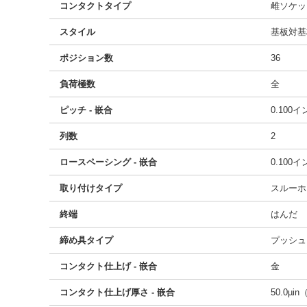
コンタクトタイプ
雌ソケッ
スタイル
基板対基
ポジション数
36
負荷極数
全
ピッチ - 嵌合
0.100
列数
2
ロースペーシング - 嵌合
0.100
取り付けタイプ
スルーホ
終端
はんだ
締め具タイプ
プッシュ
コンタクト仕上げ - 嵌合
金
コンタクト仕上げ厚さ - 嵌合
50.0µin