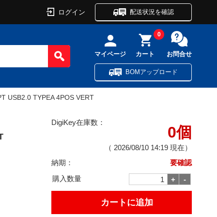
ログイン
配送状況を確認
0
マイページ
カート
お問合せ
BOMアップロード
T USB2.0 TYPEA 4POS VERT
DigiKey在庫数：
0個
T
（
2026/08/10 14:19
現在）
納期：
要確認
購入数量