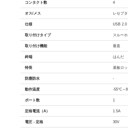
コンタクト数
4
オス/メス
レセプタ
仕様
USB 2.0
取り付けタイプ
スルーホ
取り付け機能
垂直
終端
はんだ
特長
基板ロッ
防塵防水
-
動作温度
-55°C～8
ポート数
1
定格電流（A）
1.5A
電圧 - 定格
30V