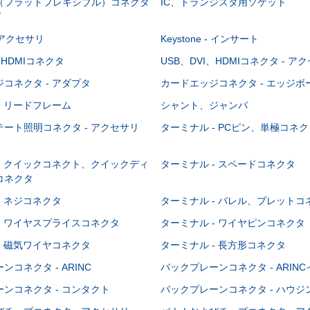
C（フラットフレキシブル）コネクタ
IC、トランジスタ用ソケット
グ
 - アクセサリ
Keystone - インサート
、HDMIコネクタ
USB、DVI、HDMIコネクタ - ア
コネクタ - アダプタ
カードエッジコネクタ - エッジ
- リードフレーム
シャント、ジャンパ
ート照明コネクタ - アクセサリ
ターミナル - PCピン、単極コネク
- クイックコネクト、クイックディ
ターミナル - スペードコネクタ
コネクタ
- ネジコネクタ
ターミナル - バレル、ブレットコ
- ワイヤスプライスコネクタ
ターミナル - ワイヤピンコネクタ
- 磁気ワイヤコネクタ
ターミナル - 長方形コネクタ
コネクタ - ARINC
バックプレーンコネクタ - ARIN
ンコネクタ - コンタクト
バックプレーンコネクタ - ハウジ