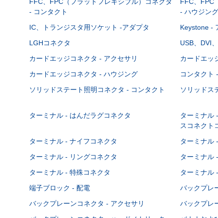
FFC、FPC（フラットフレキシブル）コネクタ
FFC、FP
- コンタクト
- ハウジン
IC、トランジスタ用ソケット -アダプタ
Keystone
LGHコネクタ
USB、DVI
カードエッジコネクタ - アクセサリ
カードエッジ
カードエッジコネクタ - ハウジング
コンタクト 
ソリッドステート照明コネクタ - コンタクト
ソリッドステ
ターミナル - はんだラグコネクタ
ターミナル 
スコネクト
ターミナル - ナイフコネクタ
ターミナル 
ターミナル - リングコネクタ
ターミナル 
ターミナル - 特殊コネクタ
ターミナル 
端子ブロック - 配電
バックプレーン
バックプレーンコネクタ - アクセサリ
バックプレー