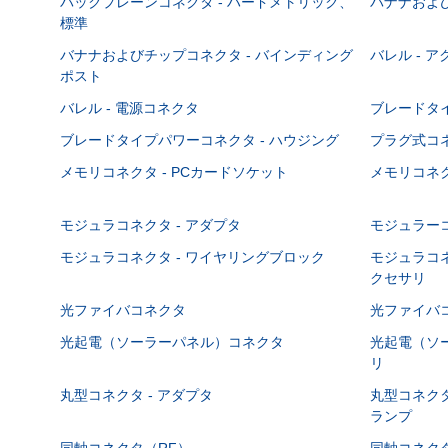
バックプレーンコネクタ - ハードメトリック、
バナナおよび
標準
バナナおよびチップコネクタ - バインディング
バレル - 
ポスト
バレル - 電源コネクタ
ブレードタ
ブレードタイプパワーコネクタ - ハウジング
プラグ式コ
メモリコネクタ - PCカードソケット
メモリコネク
モジュラコネクタ - アダプタ
モジュラーコ
モジュラコネクタ - ワイヤリングブロック
モジュラコネ
クセサリ
光ファイバコネクタ
光ファイバコ
光起電（ソーラーパネル）コネクタ
光起電（ソー
リ
丸型コネクタ - アダプタ
丸型コネクタ
ランプ
同軸コネクタ（RF）
同軸コネクタ