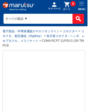
0
マイページ
MENU
カート
電子部品・半導体通販のマルツオンライン
>
コネクター
>
コ
ネクタ、相互接続（DigiKey）
>
長方形コネクタ - ヘッダ、レ
セプタクル、メスソケット
> CONN RCPT 11POS 0.156 TIN
PCB