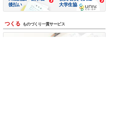
後払い
大学生協
つくる
ものづくり一貫サービス
R＆D・回路設計
基板設計・製造・実装
ケース・ハーネス加工
※掲載されている価格には消費税、各種手数料が含まれ
ておりません。別途消費税およびお支払方法に応じた
手数料が必要になります。
※このホームページに掲載されている、記事・写真の一
部または全部をそのまま、または改変して利用・転