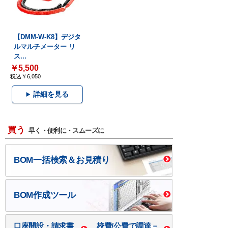
【DMM-W-K8】デジタ
ルマルチメーター リ
ス...
￥5,500
税込￥6,050
詳細を見る
買う
早く・便利に・スムーズに
BOM一括検索＆お見積り
BOM作成ツール
口座開設・請求書
校費/公費で調達－