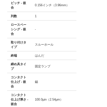
ピッチ - 嵌
0.156インチ（3.96mm）
合
列数
1
ロースペー
シング - 嵌
-
合
取り付けタ
スルーホール
イプ
終端
はんだ
締め具タイ
固定ランプ
プ
コンタクト
仕上げ - 嵌
錫
合
コンタクト
仕上げ厚さ -
100.0µin（2.54µm）
嵌合