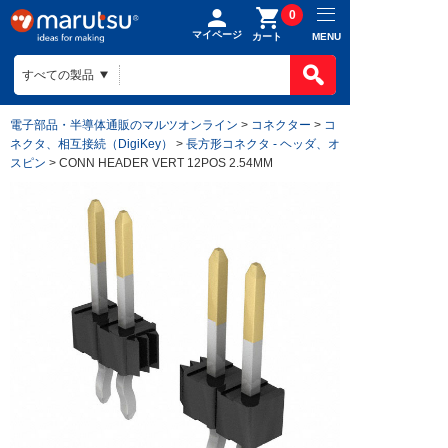
0
マイページ
MENU
カート
電子部品・半導体通販のマルツオンライン
>
コネクター
>
コ
ネクタ、相互接続（DigiKey）
>
長方形コネクタ - ヘッダ、オ
スピン
> CONN HEADER VERT 12POS 2.54MM