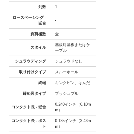
列数
1
ロースペーシング -
-
嵌合
負荷極数
全
基板対基板またはケ
スタイル
ーブル
シュラウディング
シュラウドなし
取り付けタイプ
スルーホール
終端
キンクピン、はんだ
締め具タイプ
プッシュプル
0.240インチ（6.10m
コンタクト長 - 嵌合
m）
コンタクト長 - ポス
0.135インチ（3.43m
ト
m）