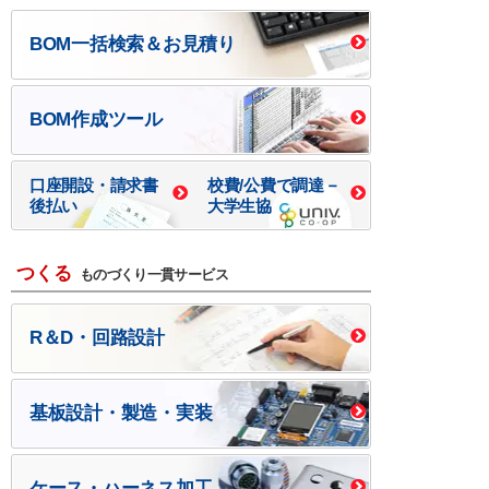
BOM一括検索＆お見積り
BOM作成ツール
口座開設・請求書
校費/公費で調達－
後払い
大学生協
つくる
ものづくり一貫サービス
R＆D・回路設計
基板設計・製造・実装
ケース・ハーネス加工