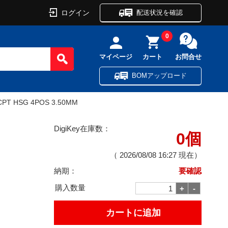
ログイン
配送状況を確認
0
マイページ
カート
お問合せ
BOMアップロード
PT HSG 4POS 3.50MM
DigiKey在庫数：
0個
（
2026/08/08 16:27
現在）
納期：
要確認
購入数量