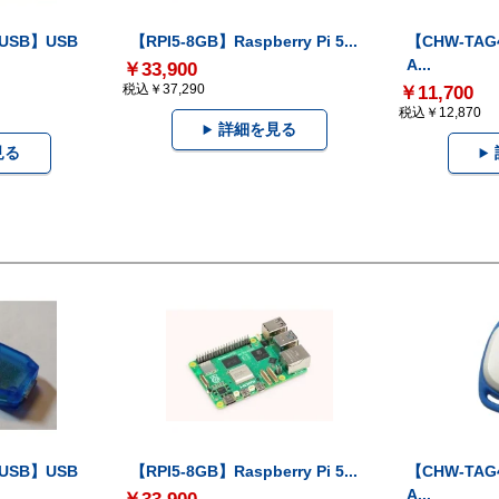
-USB】USB
【RPI5-8GB】Raspberry Pi 5...
【CHW-TAG4
A...
￥33,900
税込￥37,290
￥11,700
税込￥12,870
詳細を見る
見る
-USB】USB
【RPI5-8GB】Raspberry Pi 5...
【CHW-TAG4
A...