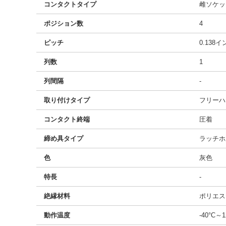
コンタクトタイプ
雌ソケッ
ポジション数
4
ピッチ
0.138
列数
1
列間隔
-
取り付けタイプ
フリーハ
コンタクト終端
圧着
締め具タイプ
ラッチホ
色
灰色
特長
-
絶縁材料
ポリエス
動作温度
-40°C～1