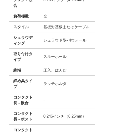
合
負荷極数
全
スタイル
基板対基板またはケーブル
シュラウデ
シュラウド型- 4ウォール
ィング
取り付けタ
スルーホール
イプ
終端
圧入、はんだ
締め具タイ
ラッチホルダ
プ
コンタクト
-
長 - 嵌合
コンタクト
0.246インチ（6.25mm）
長 - ポスト
コンタクト
-