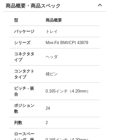
商品概要・商品スペック
型
商品概要
パッケージ
トレイ
シリーズ
Mini-Fit BMI/CPI 43879
コネクタタ
ヘッダ
イプ
コンタクト
雄ピン
タイプ
ピッチ - 嵌
0.165インチ（4.20mm）
合
ポジション
24
数
列数
2
ロースペー
シング - 嵌
0.165インチ（4.20mm）