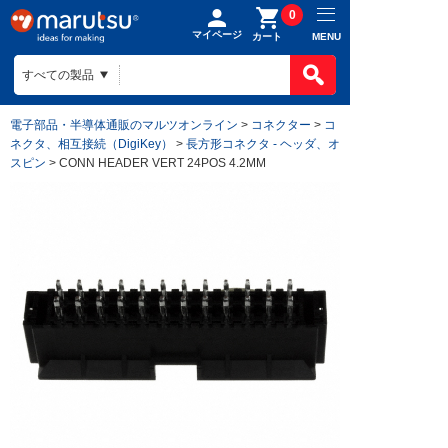
0
マイページ
MENU
カート
電子部品・半導体通販のマルツオンライン
>
コネクター
>
コ
ネクタ、相互接続（DigiKey）
>
長方形コネクタ - ヘッダ、オ
スピン
> CONN HEADER VERT 24POS 4.2MM