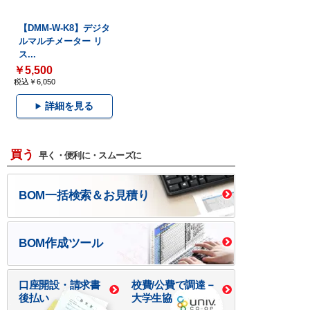
【DMM-W-K8】デジタ
ルマルチメーター リ
ス...
￥5,500
税込￥6,050
詳細を見る
買う
早く・便利に・スムーズに
BOM一括検索＆お見積り
BOM作成ツール
口座開設・請求書
校費/公費で調達－
後払い
大学生協