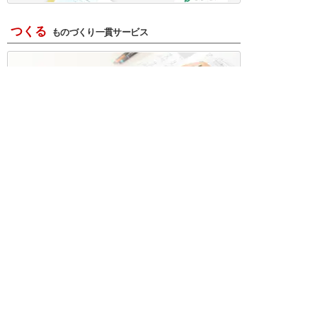
つくる
ものづくり一貫サービス
R＆D・回路設計
基板設計・製造・実装
ケース・ハーネス加工
※掲載されている価格には消費税、各種手数料が含まれ
ておりません。別途消費税およびお支払方法に応じた
手数料が必要になります。
※このホームページに掲載されている、記事・写真の一
部または全部をそのまま、または改変して利用・転
載・転用することを禁じます。
※商品によって販売価格が店頭価格と異なる場合がござ