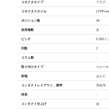
コネクタタイプ
プラグ、
コネクタスタイル
LPHPow
ポジション数
44
負荷極数
全
ピッチ
0.050
列数
2
コラム数
-
取り付けタイプ
スルーホ
終端
はんだ
コンタクトレイアウト、標準
36信号
特長
-
コンタクト仕上げ
金