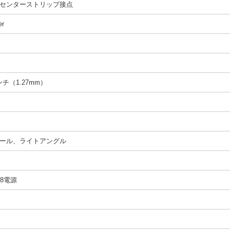
センターストリップ接点
er
インチ（1.27mm）
ール、ライトアングル
、8電源