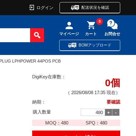
ログイン
配送状況を確認
0
マイページ
カート
お問合せ
BOMアップロード
PLUG LPHPOWER 44POS PCB
DigiKey在庫数：
0個
（
2026/08/08 17:35
現在）
納期：
要確認
購入数量
MOQ：
480
SPQ：
480