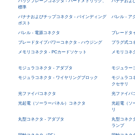
バックプレーンコネクタ - ハードメトリック、
バナナおよび
標準
バナナおよびチップコネクタ - バインディング
バレル - 
ポスト
バレル - 電源コネクタ
ブレードタ
ブレードタイプパワーコネクタ - ハウジング
プラグ式コ
メモリコネクタ - PCカードソケット
メモリコネク
モジュラコネクタ - アダプタ
モジュラーコ
モジュラコネクタ - ワイヤリングブロック
モジュラコネ
クセサリ
光ファイバコネクタ
光ファイバコ
光起電（ソーラーパネル）コネクタ
光起電（ソー
リ
丸型コネクタ - アダプタ
丸型コネクタ
ランプ
同軸コネクタ（RF）
同軸コネクタ