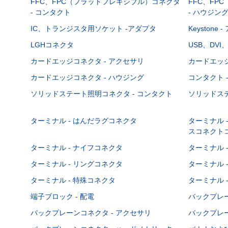
FFC、FPC（フラットフレキシブル）コネクタ
FFC、FP
- コンタクト
- ハウジン
IC、トランジスタ用ソケット -アダプタ
Keystone
LGHコネクタ
USB、DVI
カードエッジコネクタ - アクセサリ
カードエッジ
カードエッジコネクタ - ハウジング
コンタクト 
ソリッドステート照明コネクタ - コンタクト
ソリッドステ
ターミナル - はんだラグコネクタ
ターミナル 
スコネクト
ターミナル - ナイフコネクタ
ターミナル 
ターミナル - リングコネクタ
ターミナル 
ターミナル - 特殊コネクタ
ターミナル 
端子ブロック - 配電
バックプレーン
バックプレーンコネクタ - アクセサリ
バックプレー