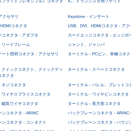
C（フラットフレキシブル）コネクタ
IC、トランジスタ用ソケット
グ
 - アクセサリ
Keystone - インサート
、HDMIコネクタ
USB、DVI、HDMIコネクタ - ア
コネクタ - アダプタ
カードエッジコネクタ - エッジ
- リードフレーム
シャント、ジャンパ
ート照明コネクタ - アクセサリ
ターミナル - PCピン、単極コネク
- クイックコネクト、クイックディ
ターミナル - スペードコネクタ
コネクタ
- ネジコネクタ
ターミナル - バレル、ブレットコ
- ワイヤスプライスコネクタ
ターミナル - ワイヤピンコネクタ
- 磁気ワイヤコネクタ
ターミナル - 長方形コネクタ
コネクタ - ARINC
バックプレーンコネクタ - ARIN
ンコネクタ - コンタクト
バックプレーンコネクタ - ハウジ