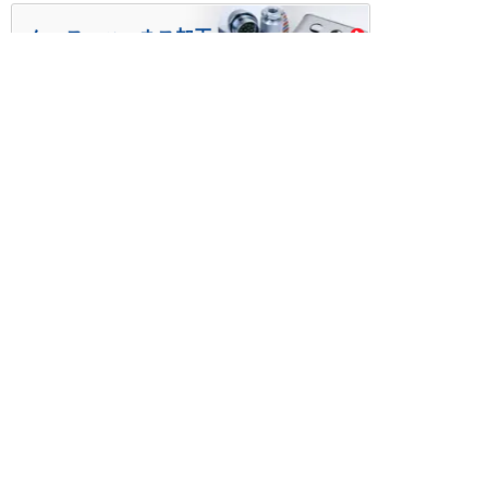
ケース・ハーネス加工
※掲載されている価格には消費税、各種手数料が含まれ
ておりません。別途消費税およびお支払方法に応じた
手数料が必要になります。
※このホームページに掲載されている、記事・写真の一
部または全部をそのまま、または改変して利用・転
載・転用することを禁じます。
※商品によって販売価格が店頭価格と異なる場合がござ
います。
※弊社ではお客様が商品を選びやすくするためにデータ
シートの提供や技術情報、商品画像の表示を行ってい
ます。
しかしさまざまな事情により、これらの情報がすべて
正確であることを弊社が保証することはできません。
商品の正確な仕様等は各メーカーの最新のデータシー
トで確認して頂きますようお願いいたします。
また、商品画像につきましても、当アイテムとは異な
るイメージ画像を表示している場合がございます。