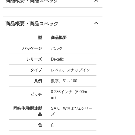
商品概要・商品スペック
商品概要・商品スペック
型
商品概要
パッケージ
バルク
シリーズ
Dekafix
タイプ
レベル、スナップイン
凡例
数字、51～100
0.236インチ（6.00m
ピッチ
m）
同時使用/関連製
SAK、WおよびZシリー
品
ズ
色
白