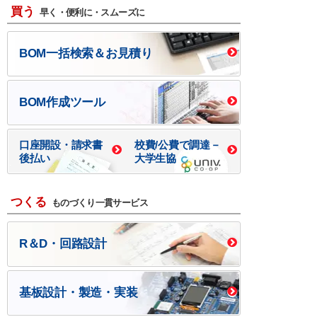
買う
早く・便利に・スムーズに
BOM一括検索＆お見積り
BOM作成ツール
口座開設・請求書
校費/公費で調達－
後払い
大学生協
つくる
ものづくり一貫サービス
R＆D・回路設計
基板設計・製造・実装