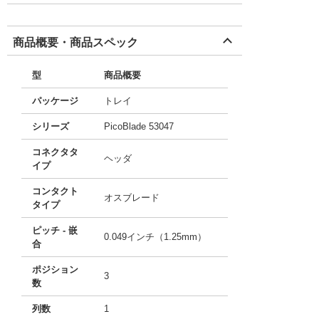
商品概要・商品スペック
型
商品概要
パッケージ
トレイ
シリーズ
PicoBlade 53047
コネクタタ
ヘッダ
イプ
コンタクト
オスブレード
タイプ
ピッチ - 嵌
0.049インチ（1.25mm）
合
ポジション
3
数
列数
1