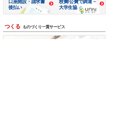
口座開設・請求書
校費/公費で調達－
後払い
大学生協
つくる
ものづくり一貫サービス
R＆D・回路設計
基板設計・製造・実装
ケース・ハーネス加工
※掲載されている価格には消費税、各種手数料が含まれ
ておりません。別途消費税およびお支払方法に応じた
手数料が必要になります。
※このホームページに掲載されている、記事・写真の一
部または全部をそのまま、または改変して利用・転