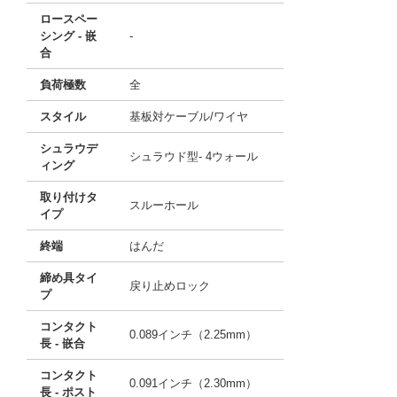
ロースペー
シング - 嵌
-
合
負荷極数
全
スタイル
基板対ケーブル/ワイヤ
シュラウデ
シュラウド型- 4ウォール
ィング
取り付けタ
スルーホール
イプ
終端
はんだ
締め具タイ
戻り止めロック
プ
コンタクト
0.089インチ（2.25mm）
長 - 嵌合
コンタクト
0.091インチ（2.30mm）
長 - ポスト