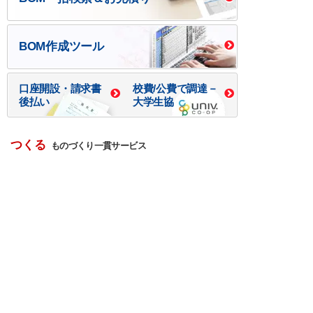
BOM作成ツール
口座開設・請求書
校費/公費で調達－
後払い
大学生協
つくる
ものづくり一貫サービス
R＆D・回路設計
基板設計・製造・実装
ケース・ハーネス加工