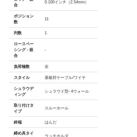
0.100インチ（2.54mm）
合
ポジション
11
数
列数
1
ロースペー
シング - 嵌
-
合
負荷極数
全
スタイル
基板対ケーブル/ワイヤ
シュラウデ
シュラウド型- 4ウォール
ィング
取り付けタ
スルーホール
イプ
終端
はんだ
締め具タイ
ラッチホルダ