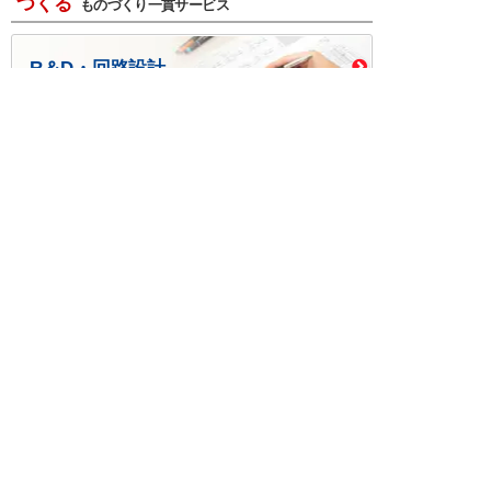
つくる
ものづくり一貫サービス
R＆D・回路設計
基板設計・製造・実装
ケース・ハーネス加工
※掲載されている価格には消費税、各種手数料が含まれ
ておりません。別途消費税およびお支払方法に応じた
手数料が必要になります。
※このホームページに掲載されている、記事・写真の一
部または全部をそのまま、または改変して利用・転
載・転用することを禁じます。
※商品によって販売価格が店頭価格と異なる場合がござ
います。