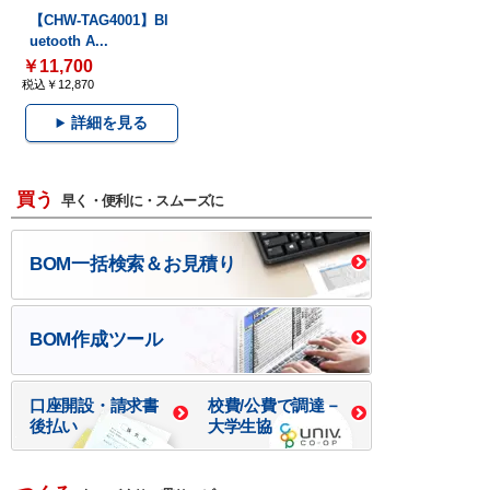
【CHW-TAG4001】Bl
uetooth A...
￥11,700
税込￥12,870
詳細を見る
買う
早く・便利に・スムーズに
BOM一括検索＆お見積り
BOM作成ツール
口座開設・請求書
校費/公費で調達－
後払い
大学生協