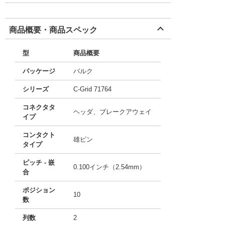
商品概要・商品スペック
型
商品概要
パッケージ
バルク
シリーズ
C-Grid 71764
コネクタタ
ヘッダ、ブレークアウェイ
イプ
コンタクト
雄ピン
タイプ
ピッチ - 嵌
0.100インチ（2.54mm）
合
ポジション
10
数
列数
2