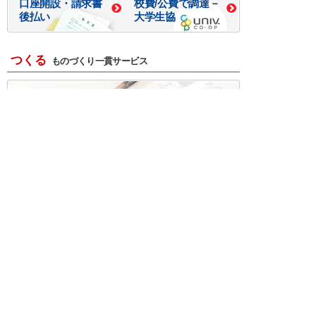
口座開設・請求書
校費/公費で調達－
後払い
大学生協
つくる
ものづくり一貫サービス
R＆D・回路設計
基板設計・製造・実装
ケース・ハーネス加工
※掲載されている価格には消費税、各種手数料が含まれ
ておりません。別途消費税およびお支払方法に応じた
手数料が必要になります。
※このホームページに掲載されている、記事・写真の一
部または全部をそのまま、または改変して利用・転