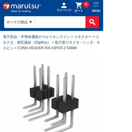
0
マイページ
MENU
カート
電子部品・半導体通販のマルツオンライン
>
コネクター
>
コ
ネクタ、相互接続（DigiKey）
>
長方形コネクタ - ヘッダ、オ
スピン
> CONN HEADER R/A 10POS 2.54MM