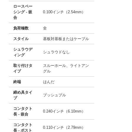
ロースペー
シング - 嵌
0.100インチ（2.54mm）
合
負荷極数
全
スタイル
基板対基板またはケーブル
シュラウデ
シュラウドなし
ィング
取り付けタ
スルーホール、ライトアン
イプ
グル
終端
はんだ
締め具タイ
プッシュプル
プ
コンタクト
0.240インチ（6.10mm）
長 - 嵌合
コンタクト
0.110インチ（2.79mm）
長 - ポスト