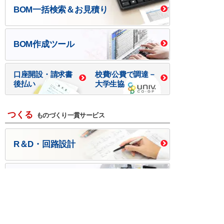
BOM一括検索＆お見積り
BOM作成ツール
口座開設・請求書
校費/公費で調達－
後払い
大学生協
つくる
ものづくり一貫サービス
R＆D・回路設計
基板設計・製造・実装
ケース・ハーネス加工