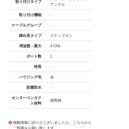
取り付けタイプ
アングル
取り付け機能
-
ケーブルグループ
-
締め具タイプ
スナップオン
周波数 - 最大
4 GHz
ポート数
1
特長
-
ハウジング色
金
防塵防水
-
センターコンタク
燐青銅
ト材料
10119584
!041! 0734040380
掲載情報に誤りがございましたら、こちらから
ご指摘をお願い致します。