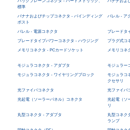
バックプレーンコネクタ - ハードメトリック、
バナナおよび
標準
バナナおよびチップコネクタ - バインディング
バレル - 
ポスト
バレル - 電源コネクタ
ブレードタ
ブレードタイプパワーコネクタ - ハウジング
プラグ式コ
メモリコネクタ - PCカードソケット
メモリコネク
モジュラコネクタ - アダプタ
モジュラーコ
モジュラコネクタ - ワイヤリングブロック
モジュラコネ
クセサリ
光ファイバコネクタ
光ファイバコ
光起電（ソーラーパネル）コネクタ
光起電（ソー
リ
丸型コネクタ - アダプタ
丸型コネクタ
ランプ
同軸コネクタ（RF）
同軸コネクタ