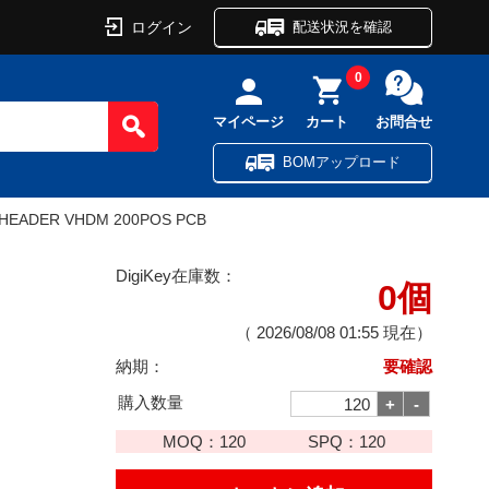
ログイン
配送状況を確認
0
マイページ
カート
お問合せ
BOMアップロード
HEADER VHDM 200POS PCB
DigiKey在庫数：
0個
（
2026/08/08 01:55
現在）
納期：
要確認
購入数量
MOQ：
120
SPQ：
120