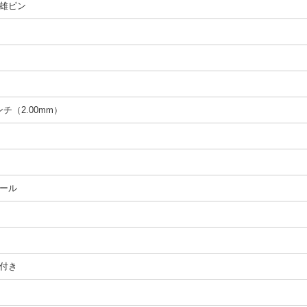
雄ピン
インチ（2.00mm）
ール
付き