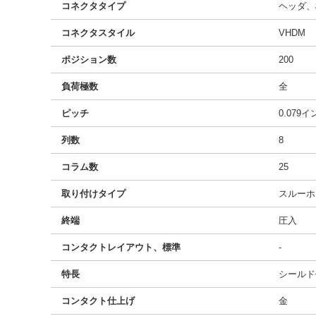
コネクタタイプ
ヘッダ、
コネクタスタイル
VHDM
ポジション数
200
負荷極数
全
ピッチ
0.079
列数
8
コラム数
25
取り付けタイプ
スルーホ
終端
圧入
コンタクトレイアウト、標準
-
特長
シールド
コンタクト仕上げ
金