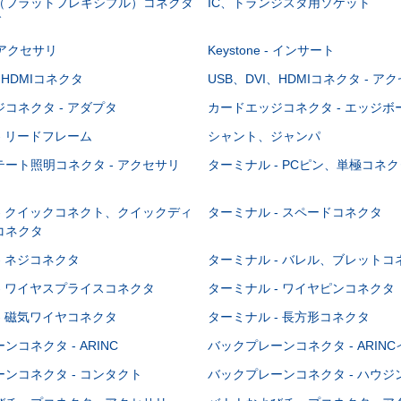
C（フラットフレキシブル）コネクタ
IC、トランジスタ用ソケット
グ
 - アクセサリ
Keystone - インサート
、HDMIコネクタ
USB、DVI、HDMIコネクタ - ア
コネクタ - アダプタ
カードエッジコネクタ - エッジ
- リードフレーム
シャント、ジャンパ
ート照明コネクタ - アクセサリ
ターミナル - PCピン、単極コネク
- クイックコネクト、クイックディ
ターミナル - スペードコネクタ
コネクタ
- ネジコネクタ
ターミナル - バレル、ブレットコ
- ワイヤスプライスコネクタ
ターミナル - ワイヤピンコネクタ
- 磁気ワイヤコネクタ
ターミナル - 長方形コネクタ
コネクタ - ARINC
バックプレーンコネクタ - ARIN
ンコネクタ - コンタクト
バックプレーンコネクタ - ハウジ