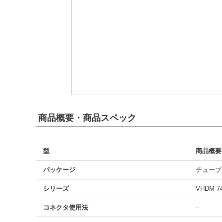
商品概要・商品スペック
型
商品概要
パッケージ
チューブ
シリーズ
VHDM 7
コネクタ使用法
-