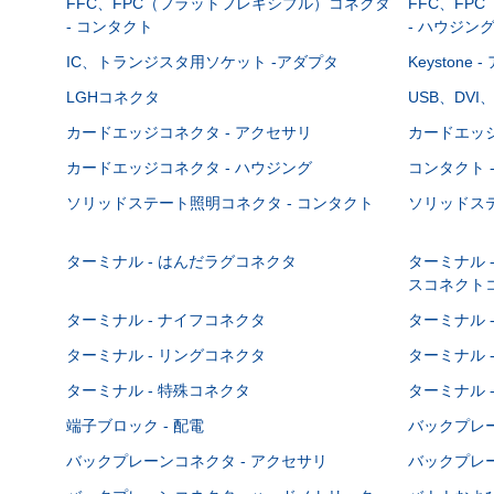
FFC、FPC（フラットフレキシブル）コネクタ
FFC、FP
- コンタクト
- ハウジン
IC、トランジスタ用ソケット -アダプタ
Keystone
LGHコネクタ
USB、DVI
カードエッジコネクタ - アクセサリ
カードエッジ
カードエッジコネクタ - ハウジング
コンタクト 
ソリッドステート照明コネクタ - コンタクト
ソリッドステ
ターミナル - はんだラグコネクタ
ターミナル 
スコネクト
ターミナル - ナイフコネクタ
ターミナル 
ターミナル - リングコネクタ
ターミナル 
ターミナル - 特殊コネクタ
ターミナル 
端子ブロック - 配電
バックプレーン
バックプレーンコネクタ - アクセサリ
バックプレー