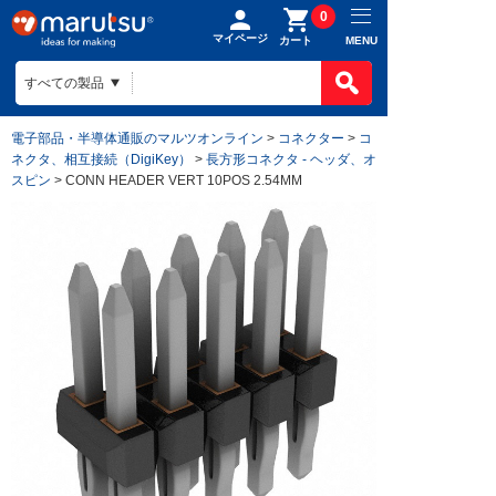
0
マイページ
MENU
カート
電子部品・半導体通販のマルツオンライン
>
コネクター
>
コ
ネクタ、相互接続（DigiKey）
>
長方形コネクタ - ヘッダ、オ
スピン
> CONN HEADER VERT 10POS 2.54MM