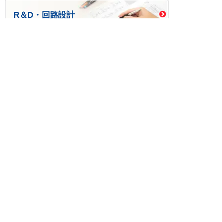
R＆D・回路設計
基板設計・製造・実装
ケース・ハーネス加工
※掲載されている価格には消費税、各種手数料が含まれ
ておりません。別途消費税およびお支払方法に応じた
手数料が必要になります。
※このホームページに掲載されている、記事・写真の一
部または全部をそのまま、または改変して利用・転
載・転用することを禁じます。
※商品によって販売価格が店頭価格と異なる場合がござ
います。
※弊社ではお客様が商品を選びやすくするためにデータ
シートの提供や技術情報、商品画像の表示を行ってい