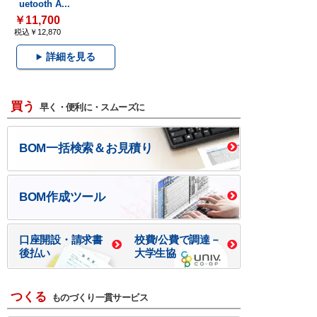
uetooth A...
￥11,700
税込￥12,870
詳細を見る
買う
早く・便利に・スムーズに
BOM一括検索＆お見積り
BOM作成ツール
口座開設・請求書
校費/公費で調達－
後払い
大学生協
つくる
ものづくり一貫サービス