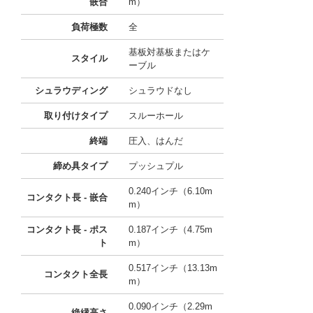
嵌合
m）
負荷極数
全
基板対基板またはケ
スタイル
ーブル
シュラウディング
シュラウドなし
取り付けタイプ
スルーホール
終端
圧入、はんだ
締め具タイプ
プッシュプル
0.240インチ（6.10m
コンタクト長 - 嵌合
m）
コンタクト長 - ポス
0.187インチ（4.75m
ト
m）
0.517インチ（13.13m
コンタクト全長
m）
0.090インチ（2.29m
絶縁高さ