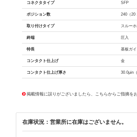
コネクタタイプ
SFP
ポジション数
240（20 
取り付けタイプ
スルーホ
終端
圧入
特長
基板ガイ
コンタクト仕上げ
金
コンタクト仕上げ厚さ
30.0µin
10122987
!041! 0754515001
掲載情報に誤りがございましたら、こちらからご指摘を
在庫状況：営業所に在庫はございません。