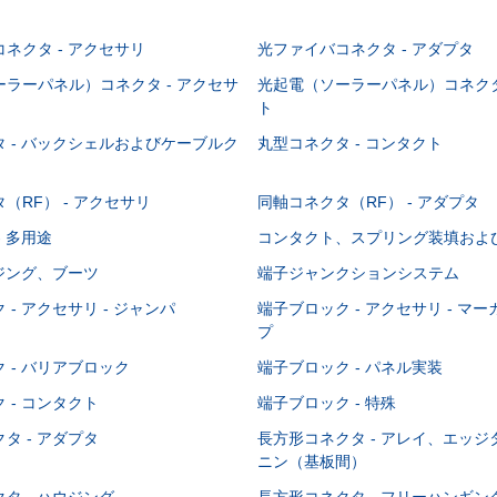
ネクタ - アクセサリ
光ファイバコネクタ - アダプタ
ラーパネル）コネクタ - アクセサ
光起電（ソーラーパネル）コネクタ
ト
 - バックシェルおよびケーブルク
丸型コネクタ - コンタクト
（RF） - アクセサリ
同軸コネクタ（RF） - アダプタ
- 多用途
コンタクト、スプリング装填およ
ウジング、ブーツ
端子ジャンクションシステム
 - アクセサリ - ジャンパ
端子ブロック - アクセサリ - マ
プ
 - バリアブロック
端子ブロック - パネル実装
 - コンタクト
端子ブロック - 特殊
タ - アダプタ
長方形コネクタ - アレイ、エッ
ニン（基板間）
タ - ハウジング
長方形コネクタ - フリーハンギ