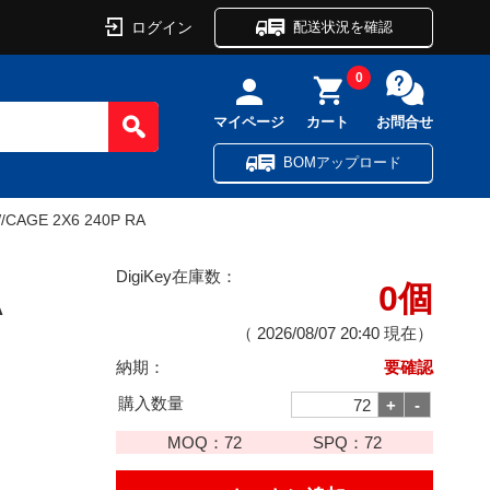
ログイン
配送状況を確認
0
マイページ
カート
お問合せ
BOMアップロード
/CAGE 2X6 240P RA
DigiKey在庫数：
0個
A
（
2026/08/07 20:40
現在）
納期：
要確認
購入数量
MOQ：
72
SPQ：
72