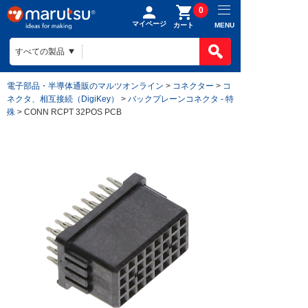
0
マイページ
MENU
カート
電子部品・半導体通販のマルツオンライン
>
コネクター
>
コ
ネクタ、相互接続（DigiKey）
>
バックプレーンコネクタ - 特
殊
> CONN RCPT 32POS PCB