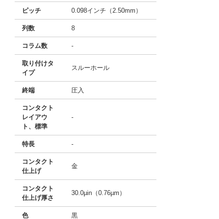
ピッチ
0.098インチ（2.50mm）
列数
8
コラム数
-
取り付けタ
スルーホール
イプ
終端
圧入
コンタクト
レイアウ
-
ト、標準
特長
-
コンタクト
金
仕上げ
コンタクト
30.0µin（0.76µm）
仕上げ厚さ
色
黒