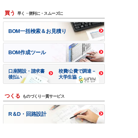
買う
早く・便利に・スムーズに
BOM一括検索＆お見積り
BOM作成ツール
口座開設・請求書
校費/公費で調達－
後払い
大学生協
つくる
ものづくり一貫サービス
R＆D・回路設計
基板設計・製造・実装