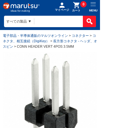
0
マイページ
MENU
カート
電子部品・半導体通販のマルツオンライン
>
コネクター
>
コ
ネクタ、相互接続（DigiKey）
>
長方形コネクタ - ヘッダ、オ
スピン
> CONN HEADER VERT 4POS 3.5MM