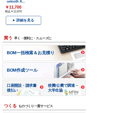
uetooth A...
￥11,700
税込￥12,870
詳細を見る
買う
早く・便利に・スムーズに
BOM一括検索＆お見積り
BOM作成ツール
口座開設・請求書
校費/公費で調達－
後払い
大学生協
つくる
ものづくり一貫サービス