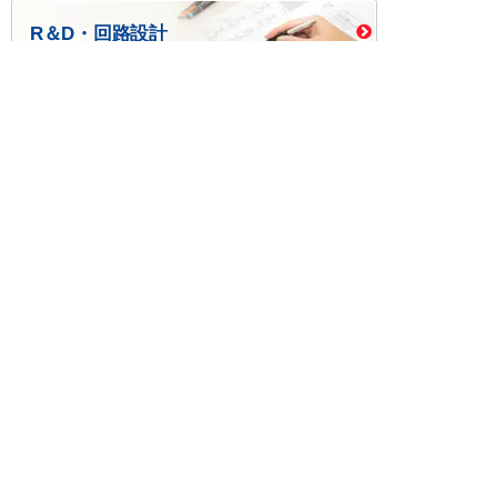
R＆D・回路設計
基板設計・製造・実装
ケース・ハーネス加工
※掲載されている価格には消費税、各種手数料が含まれ
ておりません。別途消費税およびお支払方法に応じた
手数料が必要になります。
※このホームページに掲載されている、記事・写真の一
部または全部をそのまま、または改変して利用・転
載・転用することを禁じます。
※商品によって販売価格が店頭価格と異なる場合がござ
います。
※弊社ではお客様が商品を選びやすくするためにデータ
シートの提供や技術情報、商品画像の表示を行ってい