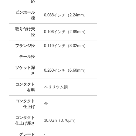
応
ピンホール
0.088インチ（2.24mm）
径
取り付け穴
0.106インチ（2.69mm）
径
フランジ径
0.119インチ（3.02mm）
テール径
-
ソケット深
0.260インチ（6.60mm）
さ
コンタクト
ベリリウム銅
材料
コンタクト
金
仕上げ
コンタクト
30.0µin（0.76µm）
仕上げ厚さ
グレード
-