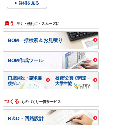
詳細を見る
買う
早く・便利に・スムーズに
BOM一括検索＆お見積り
BOM作成ツール
口座開設・請求書
校費/公費で調達－
後払い
大学生協
つくる
ものづくり一貫サービス
R＆D・回路設計