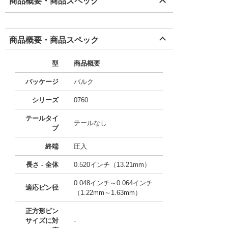
商品概要・商品スペック
商品概要・商品スペック
型
商品概要
パッケージ
バルク
シリーズ
0760
テールタイ
テールなし
プ
終端
圧入
長さ - 全体
0.520インチ（13.21mm）
0.048インチ～0.064インチ
適応ピン径
（1.22mm～1.63mm）
正方形ピン
サイズに対
-