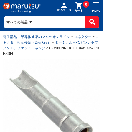
0
マイページ
MENU
カート
電子部品・半導体通販のマルツオンライン
>
コネクター
>
コ
ネクタ、相互接続（DigiKey）
>
ターミナル - PCピンレセプ
タクル、ソケットコネクタ
> CONN PIN RCPT .048-.064 PR
ESSFIT