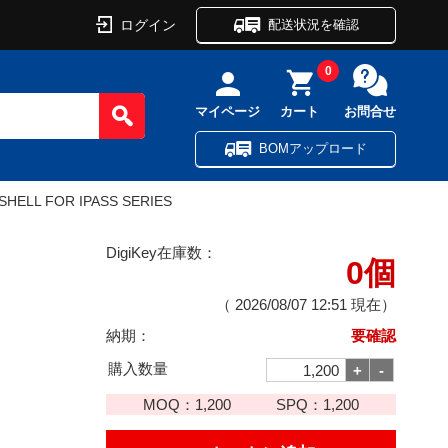
ログイン
配送状況を確認
0
マイページ
カート
お問合せ
BOMアップロード
SHELL FOR IPASS SERIES
DigiKey在庫数：
0個
（
2026/08/07 12:51
現在）
納期：
要確認
購入数量
MOQ：
1,200
SPQ：
1,200