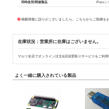
同時使用/関連製品
iPass
10123999
!041! 0760105325
掲載情報に誤りがございましたら、こちらからご指摘を
在庫状況：営業所に在庫はございません。
マルツ全店でオンライン注文&店頭受取りサービスをご利用
よく一緒に購入されている製品