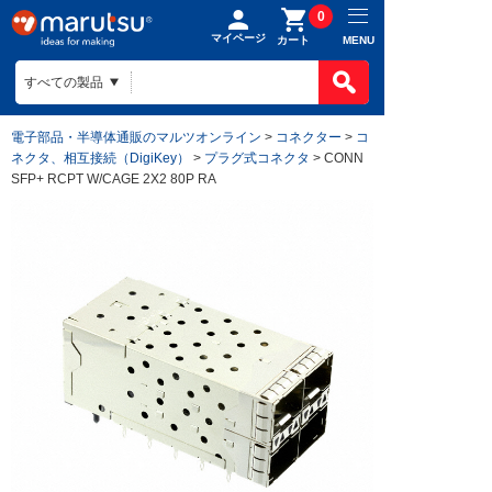
0
マイページ
MENU
カート
電子部品・半導体通販のマルツオンライン
>
コネクター
>
コ
ネクタ、相互接続（DigiKey）
>
プラグ式コネクタ
> CONN
SFP+ RCPT W/CAGE 2X2 80P RA