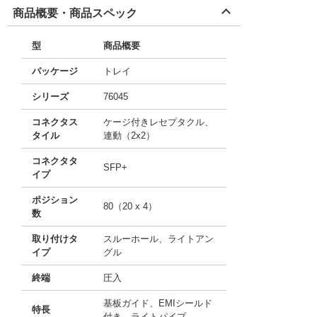
商品概要・商品スペック
型
商品概要
パッケージ
トレイ
シリーズ
76045
コネクタス
ケージ付きレセプタクル、
タイル
連動（2x2）
コネクタタ
SFP+
イプ
ポジション
80（20 x 4）
数
取り付けタ
スルーホール、ライトアン
イプ
グル
終端
圧入
基板ガイド、EMIシールド
特長
付き、ライトパイプ