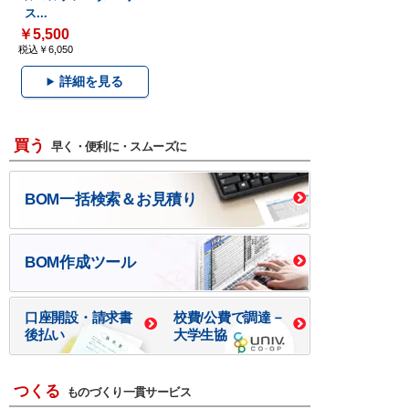
ス...
￥5,500
税込￥6,050
詳細を見る
買う
早く・便利に・スムーズに
BOM一括検索＆お見積り
BOM作成ツール
口座開設・請求書
校費/公費で調達－
後払い
大学生協
つくる
ものづくり一貫サービス