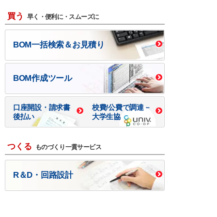
買う
早く・便利に・スムーズに
BOM一括検索＆お見積り
BOM作成ツール
口座開設・請求書
校費/公費で調達－
後払い
大学生協
つくる
ものづくり一貫サービス
R＆D・回路設計
基板設計・製造・実装