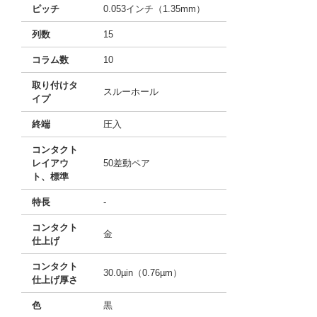
ピッチ
0.053インチ（1.35mm）
列数
15
コラム数
10
取り付けタ
スルーホール
イプ
終端
圧入
コンタクト
レイアウ
50差動ペア
ト、標準
特長
-
コンタクト
金
仕上げ
コンタクト
30.0µin（0.76µm）
仕上げ厚さ
色
黒