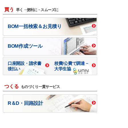
買う
早く・便利に・スムーズに
BOM一括検索＆お見積り
BOM作成ツール
口座開設・請求書
校費/公費で調達－
後払い
大学生協
つくる
ものづくり一貫サービス
R＆D・回路設計
基板設計・製造・実装