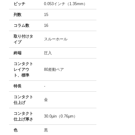
ピッチ
0.053インチ（1.35mm）
列数
15
コラム数
16
取り付けタ
スルーホール
イプ
終端
圧入
コンタクト
レイアウ
80差動ペア
ト、標準
特長
-
コンタクト
金
仕上げ
コンタクト
30.0µin（0.76µm）
仕上げ厚さ
色
黒