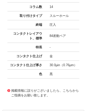
コラム数
14
取り付けタイプ
スルーホール
終端
圧入
コンタクトレイアウ
84差動ペア
ト、標準
特長
-
コンタクト仕上げ
金
コンタクト仕上げ厚さ
30.0µin（0.76µm）
色
黒
10124547
!041! 0761451704
掲載情報に誤りがございましたら、こちらから
ご指摘をお願い致します。