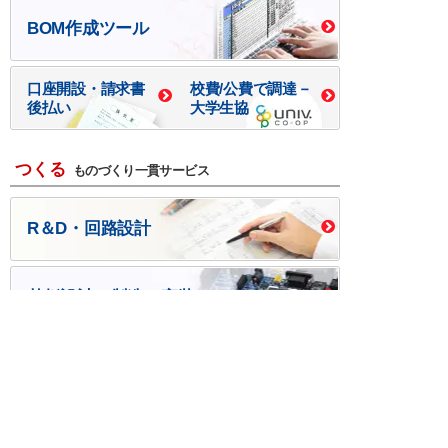
BOM作成ツール
口座開設・請求書
校費/公費で調達－
後払い
大学生協
つくる
ものづくり一貫サービス
R＆D・回路設計
基板設計・製造・実装
ケース・ハーネス加工
※掲載されている価格には消費税、各種手数料が含まれ