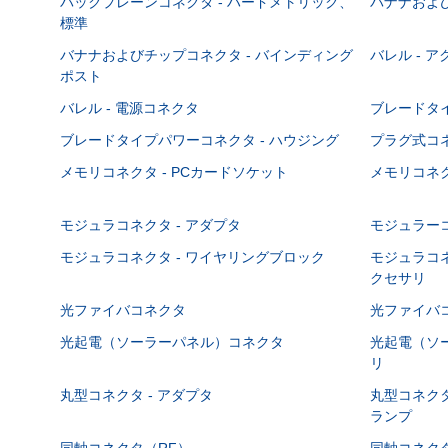
バックプレーンコネクタ - ハードメトリック、
バナナおよび
標準
バナナおよびチップコネクタ - バインディング
バレル - 
ポスト
バレル - 電源コネクタ
ブレードタ
ブレードタイプパワーコネクタ - ハウジング
プラグ式コ
メモリコネクタ - PCカードソケット
メモリコネク
モジュラコネクタ - アダプタ
モジュラーコ
モジュラコネクタ - ワイヤリングブロック
モジュラコネ
クセサリ
光ファイバコネクタ
光ファイバコ
光起電（ソーラーパネル）コネクタ
光起電（ソー
リ
丸型コネクタ - アダプタ
丸型コネクタ
ランプ
同軸コネクタ（RF）
同軸コネクタ