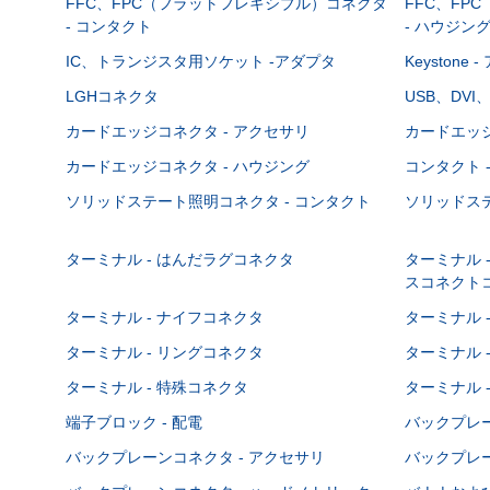
FFC、FPC（フラットフレキシブル）コネクタ
FFC、FP
- コンタクト
- ハウジン
IC、トランジスタ用ソケット -アダプタ
Keystone
LGHコネクタ
USB、DVI
カードエッジコネクタ - アクセサリ
カードエッジ
カードエッジコネクタ - ハウジング
コンタクト 
ソリッドステート照明コネクタ - コンタクト
ソリッドステ
ターミナル - はんだラグコネクタ
ターミナル 
スコネクト
ターミナル - ナイフコネクタ
ターミナル 
ターミナル - リングコネクタ
ターミナル 
ターミナル - 特殊コネクタ
ターミナル 
端子ブロック - 配電
バックプレーン
バックプレーンコネクタ - アクセサリ
バックプレー