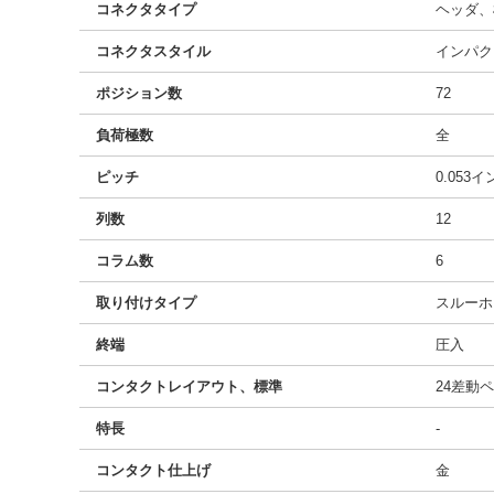
コネクタタイプ
ヘッダ、
コネクタスタイル
インパク
ポジション数
72
負荷極数
全
ピッチ
0.053
列数
12
コラム数
6
取り付けタイプ
スルーホ
終端
圧入
コンタクトレイアウト、標準
24差動
特長
-
コンタクト仕上げ
金