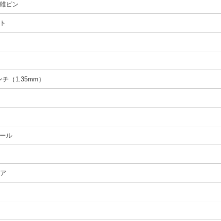
雄ピン
ト
インチ（1.35mm）
ール
ペア