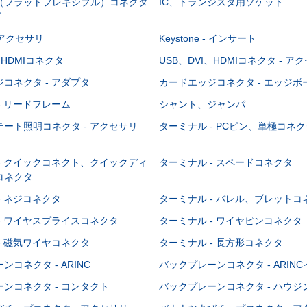
C（フラットフレキシブル）コネクタ
IC、トランジスタ用ソケット
グ
 - アクセサリ
Keystone - インサート
、HDMIコネクタ
USB、DVI、HDMIコネクタ - ア
コネクタ - アダプタ
カードエッジコネクタ - エッジ
- リードフレーム
シャント、ジャンパ
ート照明コネクタ - アクセサリ
ターミナル - PCピン、単極コネク
- クイックコネクト、クイックディ
ターミナル - スペードコネクタ
コネクタ
- ネジコネクタ
ターミナル - バレル、ブレットコ
- ワイヤスプライスコネクタ
ターミナル - ワイヤピンコネクタ
- 磁気ワイヤコネクタ
ターミナル - 長方形コネクタ
コネクタ - ARINC
バックプレーンコネクタ - ARIN
ンコネクタ - コンタクト
バックプレーンコネクタ - ハウジ