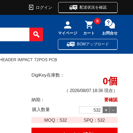
ログイン
配送状況を確認
0
マイページ
カート
お問合せ
BOMアップロード
HEADER IMPACT 72POS PCB
DigiKey在庫数：
0個
（
2026/08/07 18:36
現在）
納期：
要確認
購入数量
MOQ：
532
SPQ：
532