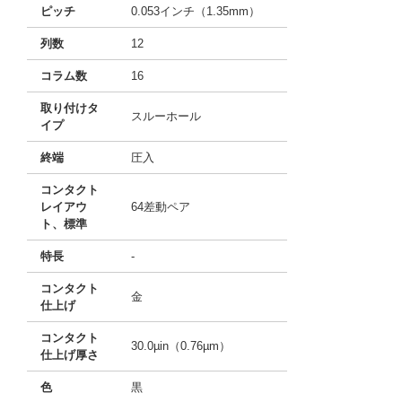
ピッチ
0.053インチ（1.35mm）
列数
12
コラム数
16
取り付けタ
スルーホール
イプ
終端
圧入
コンタクト
レイアウ
64差動ペア
ト、標準
特長
-
コンタクト
金
仕上げ
コンタクト
30.0µin（0.76µm）
仕上げ厚さ
色
黒