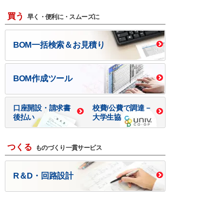
買う
早く・便利に・スムーズに
BOM一括検索＆お見積り
BOM作成ツール
口座開設・請求書
校費/公費で調達－
後払い
大学生協
つくる
ものづくり一貫サービス
R＆D・回路設計
基板設計・製造・実装