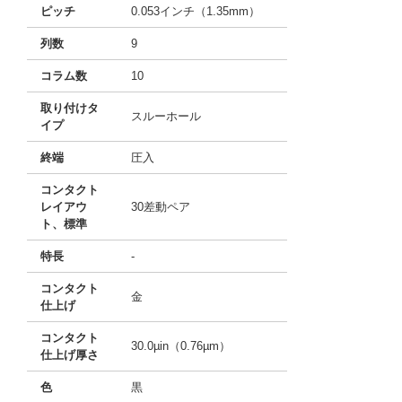
ピッチ
0.053インチ（1.35mm）
列数
9
コラム数
10
取り付けタ
スルーホール
イプ
終端
圧入
コンタクト
レイアウ
30差動ペア
ト、標準
特長
-
コンタクト
金
仕上げ
コンタクト
30.0µin（0.76µm）
仕上げ厚さ
色
黒