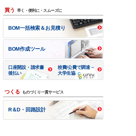
買う
早く・便利に・スムーズに
BOM一括検索＆お見積り
BOM作成ツール
口座開設・請求書
校費/公費で調達－
後払い
大学生協
つくる
ものづくり一貫サービス
R＆D・回路設計
基板設計・製造・実装