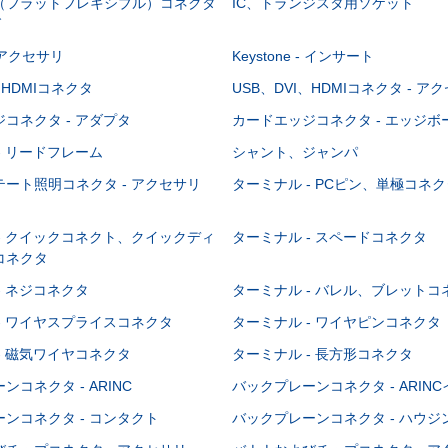
C（フラットフレキシブル）コネクタ
IC、トランジスタ用ソケット
グ
 - アクセサリ
Keystone - インサート
、HDMIコネクタ
USB、DVI、HDMIコネクタ - ア
コネクタ - アダプタ
カードエッジコネクタ - エッジ
- リードフレーム
シャント、ジャンパ
ート照明コネクタ - アクセサリ
ターミナル - PCピン、単極コネク
- クイックコネクト、クイックディ
ターミナル - スペードコネクタ
コネクタ
- ネジコネクタ
ターミナル - バレル、ブレットコ
- ワイヤスプライスコネクタ
ターミナル - ワイヤピンコネクタ
- 磁気ワイヤコネクタ
ターミナル - 長方形コネクタ
コネクタ - ARINC
バックプレーンコネクタ - ARIN
ンコネクタ - コンタクト
バックプレーンコネクタ - ハウジ