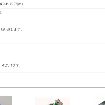
30.0µin（0.76µm）
黒
お願い致します。
いただけます。