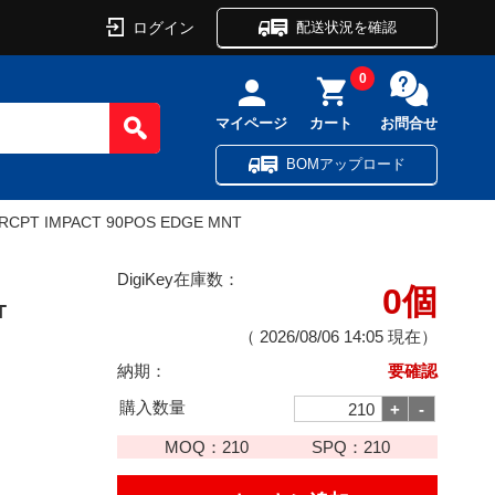
ログイン
配送状況を確認
0
マイページ
カート
お問合せ
BOMアップロード
RCPT IMPACT 90POS EDGE MNT
DigiKey在庫数：
0個
T
（
2026/08/06 14:05
現在）
納期：
要確認
購入数量
MOQ：
210
SPQ：
210