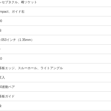
レセプタクル、雌ソケット
Impact、ガイド右
90
全
0.053インチ（1.35mm）
9
10
基板エッジ、スルーホール、ライトアングル
圧入
30差動ペア
基板ガイド
金