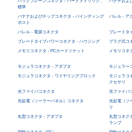
バックプレーンコネクタ - ハードメトリック、
バナナおよび
標準
バナナおよびチップコネクタ - バインディング
バレル - 
ポスト
バレル - 電源コネクタ
ブレードタ
ブレードタイプパワーコネクタ - ハウジング
プラグ式コ
メモリコネクタ - PCカードソケット
メモリコネク
モジュラコネクタ - アダプタ
モジュラーコ
モジュラコネクタ - ワイヤリングブロック
モジュラコネ
クセサリ
光ファイバコネクタ
光ファイバコ
光起電（ソーラーパネル）コネクタ
光起電（ソー
リ
丸型コネクタ - アダプタ
丸型コネクタ
ランプ
同軸コネクタ（RF）
同軸コネクタ