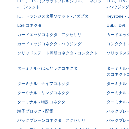
FFC、FPC（フラットフレキシブル）コネクタ
FFC、FP
- コンタクト
- ハウジン
IC、トランジスタ用ソケット -アダプタ
Keystone
LGHコネクタ
USB、DVI
カードエッジコネクタ - アクセサリ
カードエッジ
カードエッジコネクタ - ハウジング
コンタクト 
ソリッドステート照明コネクタ - コンタクト
ソリッドステ
ターミナル - はんだラグコネクタ
ターミナル 
スコネクト
ターミナル - ナイフコネクタ
ターミナル 
ターミナル - リングコネクタ
ターミナル 
ターミナル - 特殊コネクタ
ターミナル 
端子ブロック - 配電
バックプレーン
バックプレーンコネクタ - アクセサリ
バックプレー