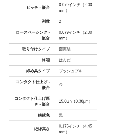
0.079インチ（2.00
ピッチ - 嵌合
mm）
列数
2
ロースペーシング -
0.079インチ（2.00
嵌合
mm）
取り付けタイプ
面実装
終端
はんだ
締め具タイプ
プッシュプル
コンタクト仕上げ -
金
嵌合
コンタクト仕上げ厚
15.0µin（0.38µm）
さ - 嵌合
絶縁色
黒
0.175インチ（4.45
絶縁高さ
mm）