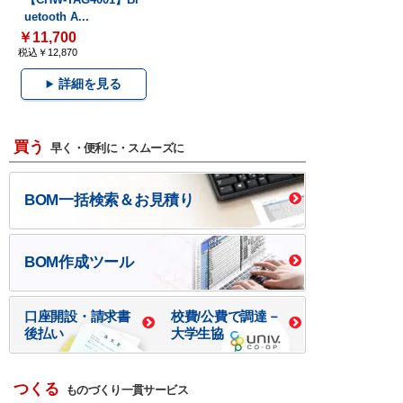
uetooth A...
￥11,700
税込￥12,870
詳細を見る
買う
早く・便利に・スムーズに
BOM一括検索＆お見積り
BOM作成ツール
口座開設・請求書
校費/公費で調達－
後払い
大学生協
つくる
ものづくり一貫サービス