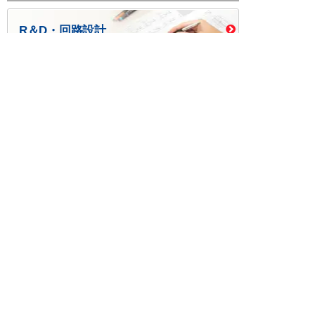
R＆D・回路設計
基板設計・製造・実装
ケース・ハーネス加工
※掲載されている価格には消費税、各種手数料が含まれ
ておりません。別途消費税およびお支払方法に応じた
手数料が必要になります。
※このホームページに掲載されている、記事・写真の一
部または全部をそのまま、または改変して利用・転
載・転用することを禁じます。
※商品によって販売価格が店頭価格と異なる場合がござ
います。
※弊社ではお客様が商品を選びやすくするためにデータ