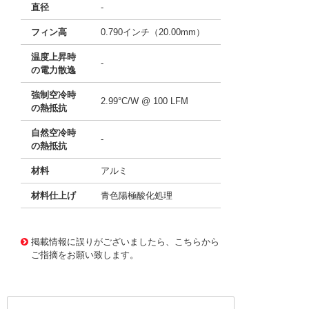
直径
-
フィン高
0.790インチ（20.00mm）
温度上昇時
-
の電力散逸
強制空冷時
2.99°C/W @ 100 LFM
の熱抵抗
自然空冷時
-
の熱抵抗
材料
アルミ
材料仕上げ
青色陽極酸化処理
11636820
!041! ATS-21G-135-C1-R0
掲載情報に誤りがございましたら、こちらから
ご指摘をお願い致します。