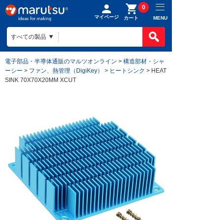
0
マイページ
MENU
カート
電子部品・半導体通販のマルツオンライン
>
構造部材・シャ
ーシー
>
ファン、熱管理（DigiKey）
>
ヒートシンク
> HEAT
SINK 70X70X20MM XCUT