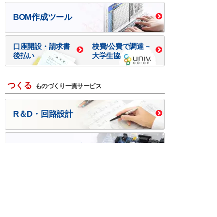
BOM作成ツール
口座開設・請求書
校費/公費で調達－
後払い
大学生協
つくる
ものづくり一貫サービス
R＆D・回路設計
基板設計・製造・実装
ケース・ハーネス加工
※掲載されている価格には消費税、各種手数料が含まれ