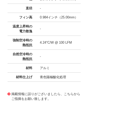
直径
-
フィン高
0.984インチ（25.00mm）
温度上昇時の
-
電力散逸
強制空冷時の
4.24°C/W @ 100 LFM
熱抵抗
自然空冷時の
-
熱抵抗
材料
アルミ
材料仕上げ
青色陽極酸化処理
11639549
!041! ATS-H1-184-C3-R0
掲載情報に誤りがございましたら、こちらから
ご指摘をお願い致します。