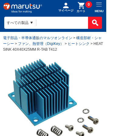
0
マイページ
MENU
カート
電子部品・半導体通販のマルツオンライン
>
構造部材・シャ
ーシー
>
ファン、熱管理（DigiKey）
>
ヒートシンク
> HEAT
SINK 40X40X25MM R-TAB T412