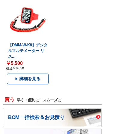
【DMM-W-K8】デジタ
ルマルチメーター リ
ス...
￥5,500
税込￥6,050
詳細を見る
買う
早く・便利に・スムーズに
BOM一括検索＆お見積り