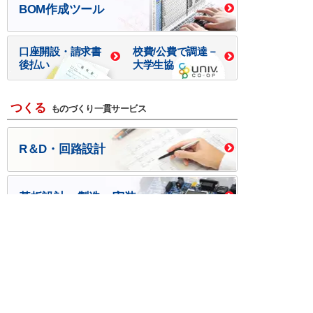
BOM作成ツール
口座開設・請求書
校費/公費で調達－
後払い
大学生協
つくる
ものづくり一貫サービス
R＆D・回路設計
基板設計・製造・実装
ケース・ハーネス加工
※掲載されている価格には消費税、各種手数料が含まれ
ておりません。別途消費税およびお支払方法に応じた