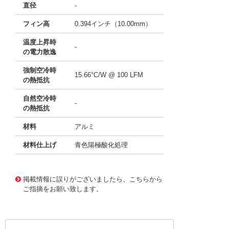
直径
-
フィン高
0.394インチ（10.00mm）
温度上昇時
-
の電力散逸
強制空冷時
15.66°C/W @ 100 LFM
の熱抵抗
自然空冷時
-
の熱抵抗
材料
アルミ
材料仕上げ
青色陽極酸化処理
11640718
!041! ATS-P2-141-C1-R0
掲載情報に誤りがございましたら、こちらから
ご指摘をお願い致します。