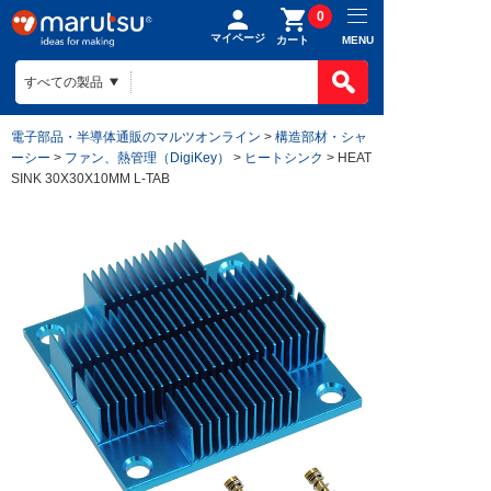
0
マイページ
MENU
カート
電子部品・半導体通販のマルツオンライン
>
構造部材・シャ
ーシー
>
ファン、熱管理（DigiKey）
>
ヒートシンク
> HEAT
SINK 30X30X10MM L-TAB