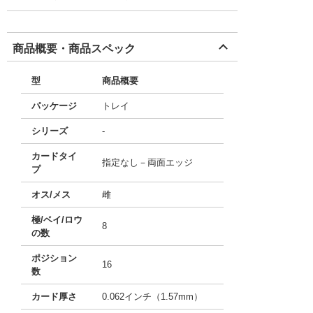
商品概要・商品スペック
型
商品概要
パッケージ
トレイ
シリーズ
-
カードタイ
指定なし－両面エッジ
プ
オス/メス
雌
極/ベイ/ロウ
8
の数
ポジション
16
数
カード厚さ
0.062インチ（1.57mm）