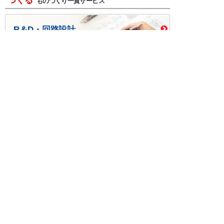
つくる
ものづくり一貫サービス
R＆D・回路設計
基板設計・製造・実装
ケース・ハーネス加工
※掲載されている価格には消費税、各種手数料が含まれ
ておりません。別途消費税およびお支払方法に応じた
手数料が必要になります。
※このホームページに掲載されている、記事・写真の一
部または全部をそのまま、または改変して利用・転
載・転用することを禁じます。
※商品によって販売価格が店頭価格と異なる場合がござ
います。