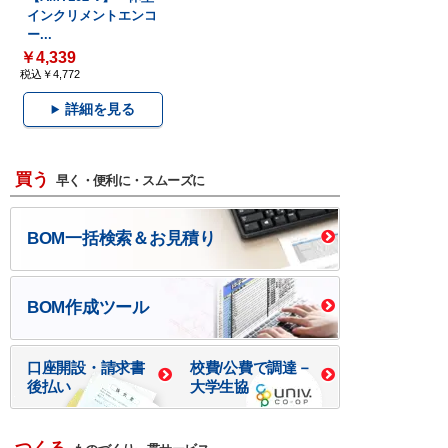
インクリメントエンコ
ー...
￥4,339
税込￥4,772
詳細を見る
買う
早く・便利に・スムーズに
BOM一括検索＆お見積り
BOM作成ツール
口座開設・請求書
校費/公費で調達－
後払い
大学生協