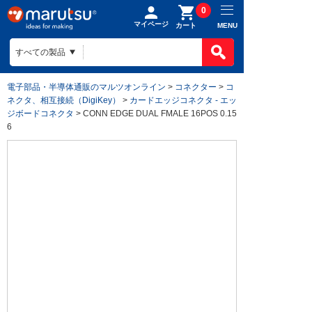
0
マイページ
MENU
カート
電子部品・半導体通販のマルツオンライン
>
コネクター
>
コ
ネクタ、相互接続（DigiKey）
>
カードエッジコネクタ - エッ
ジボードコネクタ
> CONN EDGE DUAL FMALE 16POS 0.15
6