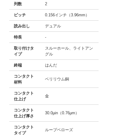
列数
2
ピッチ
0.156インチ（3.96mm）
読み出し
デュアル
特長
-
取り付けタ
スルーホール、ライトアン
イプ
グル
終端
はんだ
コンタクト
ベリリウム銅
材料
コンタクト
金
仕上げ
コンタクト
30.0µin（0.76µm）
仕上げ厚さ
コンタクト
ループベローズ
タイプ