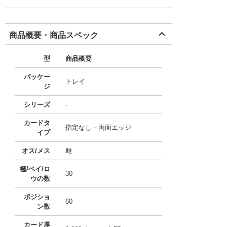
商品概要・商品スペック
型
商品概要
パッケー
トレイ
ジ
シリーズ
-
カードタ
指定なし－両面エッジ
イプ
オス/メス
雌
極/ベイ/ロ
30
ウの数
ポジショ
60
ン数
カード厚