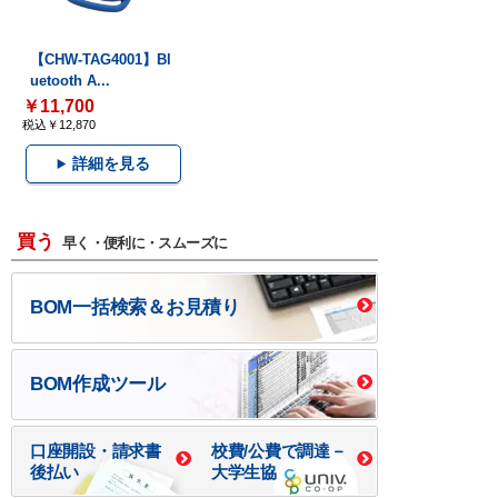
【CHW-TAG4001】Bl
uetooth A...
￥11,700
税込￥12,870
詳細を見る
買う
早く・便利に・スムーズに
BOM一括検索＆お見積り
BOM作成ツール
口座開設・請求書
校費/公費で調達－
後払い
大学生協