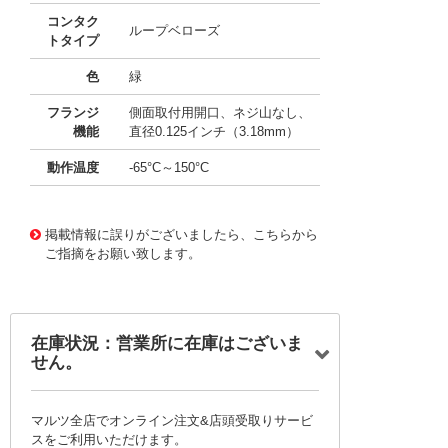
コンタク
ループベローズ
トタイプ
色
緑
フランジ
側面取付用開口、ネジ山なし、
機能
直径0.125インチ（3.18mm）
動作温度
-65°C～150°C
11657016
!041! AYM30DTMS-S189
掲載情報に誤りがございましたら、こちらから
ご指摘をお願い致します。
在庫状況：営業所に在庫はございま
せん。
マルツ全店でオンライン注文&店頭受取りサービ
スをご利用いただけます。