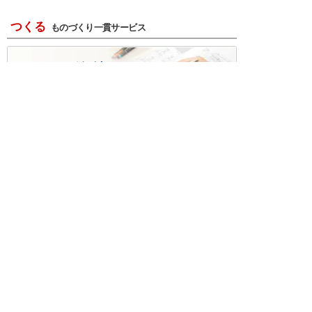
つくる
ものづくり一貫サービス
R＆D・回路設計
基板設計・製造・実装
ケース・ハーネス加工
※掲載されている価格には消費税、各種手数料が含まれ
ておりません。別途消費税およびお支払方法に応じた
手数料が必要になります。
※このホームページに掲載されている、記事・写真の一
部または全部をそのまま、または改変して利用・転
載・転用することを禁じます。
※商品によって販売価格が店頭価格と異なる場合がござ