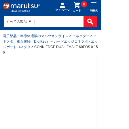
0
マイページ
MENU
カート
電子部品・半導体通販のマルツオンライン
>
コネクター
>
コ
ネクタ、相互接続（DigiKey）
>
カードエッジコネクタ - エッ
ジボードコネクタ
> CONN EDGE DUAL FMALE 60POS 0.15
6