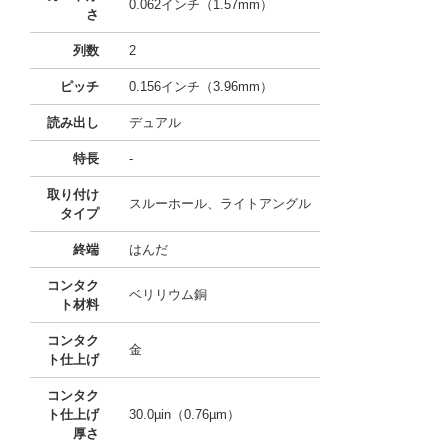
0.062インチ（1.57mm）
さ
列数
2
ピッチ
0.156インチ（3.96mm）
読み出し
デュアル
特長
-
取り付け
スルーホール、ライトアングル
タイプ
終端
はんだ
コンタク
ベリリウム銅
ト材料
コンタク
金
ト仕上げ
コンタク
ト仕上げ
30.0µin（0.76µm）
厚さ