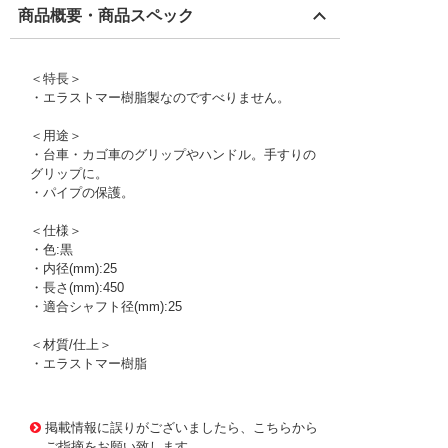
商品概要・商品スペック
＜特長＞
・エラストマー樹脂製なのですべりません。
＜用途＞
・台車・カゴ車のグリップやハンドル。手すりの
グリップに。
・パイプの保護。
＜仕様＞
・色:黒
・内径(mm):25
・長さ(mm):450
・適合シャフト径(mm):25
＜材質/仕上＞
・エラストマー樹脂
1170855 0000000200795127
!095! GPK-425
掲載情報に誤りがございましたら、こちらから
ご指摘をお願い致します。