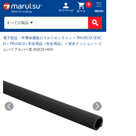
0
マイページ
MENU
カート
電子部品・半導体通販のマルツオンライン
>
TRUSCO / ESC
O
>
TRUSCO / 安全用品（安全用品）
>
安全クッション
> ゴ
ムパイプカバー黒 内径25×450