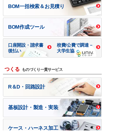
BOM一括検索＆お見積り
BOM作成ツール
口座開設・請求書
校費/公費で調達－
後払い
大学生協
つくる
ものづくり一貫サービス
R＆D・回路設計
基板設計・製造・実装
ケース・ハーネス加工