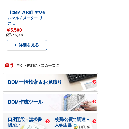
【DMM-W-K8】デジタ
ルマルチメーター リ
ス...
￥5,500
税込￥6,050
詳細を見る
買う
早く・便利に・スムーズに
BOM一括検索＆お見積り
BOM作成ツール
口座開設・請求書
校費/公費で調達－
後払い
大学生協