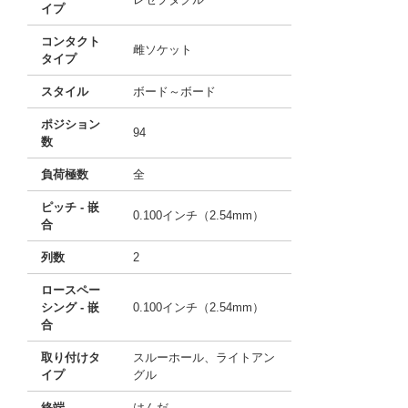
イプ
コンタクト
雌ソケット
タイプ
スタイル
ボード～ボード
ポジション
94
数
負荷極数
全
ピッチ - 嵌
0.100インチ（2.54mm）
合
列数
2
ロースペー
シング - 嵌
0.100インチ（2.54mm）
合
取り付けタ
スルーホール、ライトアン
イプ
グル
終端
はんだ