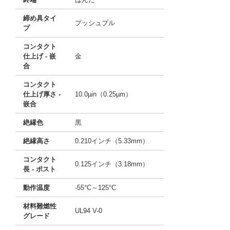
締め具タイ
プッシュプル
プ
コンタクト
仕上げ - 嵌
金
合
コンタクト
仕上げ厚さ -
10.0µin（0.25µm）
嵌合
絶縁色
黒
絶縁高さ
0.210インチ（5.33mm）
コンタクト
0.125インチ（3.18mm）
長 - ポスト
動作温度
-55°C～125°C
材料難燃性
UL94 V-0
グレード