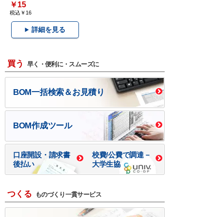
￥15
税込￥16
詳細を見る
買う
早く・便利に・スムーズに
BOM一括検索＆お見積り
BOM作成ツール
口座開設・請求書
校費/公費で調達－
後払い
大学生協
つくる
ものづくり一貫サービス