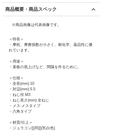
商品概要・商品スペック
※商品画像は代表画像です。
＜特長＞
・摩耗、摩擦係数が小さく、耐化学、薬品性に優
れています。
＜用途＞
・基板の底上げなど、間隔を作るために。
＜仕様＞
・全長(mm):10
・対辺(mm):5.5
・ねじ径:M3
・ねじ長さ(mm):全ねじ
・メス-メスタイプ
・六角タイプ
＜材質/仕上＞
・ジュラコン[[(R)]](乳白色)