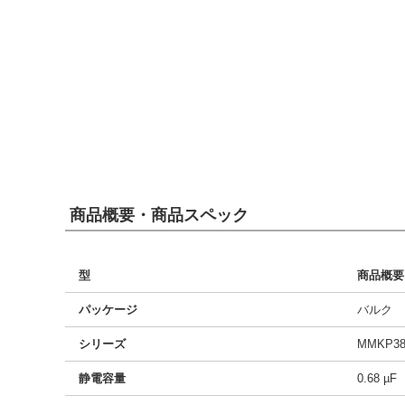
商品概要・商品スペック
型
商品概要
パッケージ
バルク
シリーズ
MMKP38
静電容量
0.68 µF