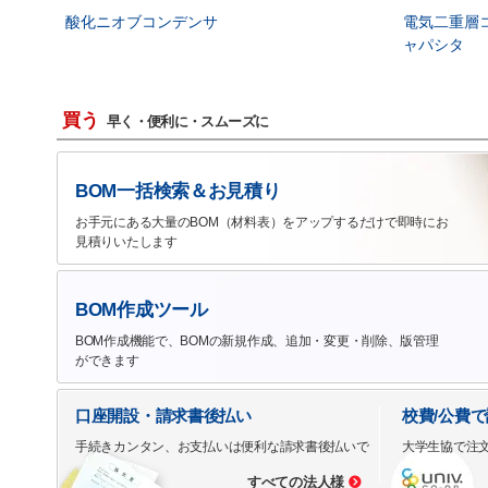
酸化ニオブコンデンサ
電気二重層
ャパシタ
買う
早く・便利に・スムーズに
BOM一括検索＆お見積り
お手元にある大量のBOM（材料表）をアップするだけで即時にお
見積りいたします
BOM作成ツール
BOM作成機能で、BOMの新規作成、追加・変更・削除、版管理
ができます
口座開設・請求書後払い
校費/公費
手続きカンタン、お支払いは便利な請求書後払いで
大学生協で注
すべての法人様