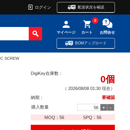
ログイン
配送状況を確認
0
マイページ
カート
お問合せ
BOMアップロード
VDC SCREW
DigiKey在庫数：
0個
（
2026/08/08 01:30
現在）
納期：
要確認
購入数量
MOQ：
56
SPQ：
56