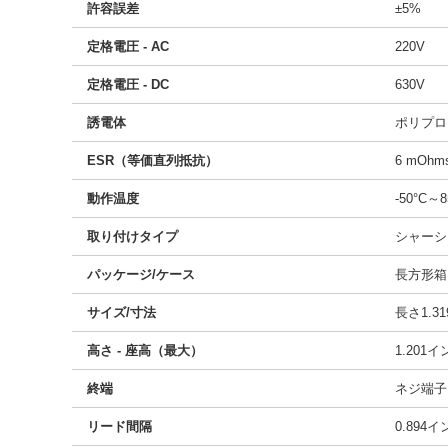
許容誤差
±5%
定格電圧 - AC
220V
定格電圧 - DC
630V
誘電体
ポリプロ
ESR（等価直列抵抗）
6 mOhm
動作温度
-50°C～8
取り付けタイプ
シャーシ
パッケージ/ケース
長方形箱
サイズ/寸法
長さ1.31
高さ - 座高（最大）
1.201
終端
ネジ端子
リード間隔
0.894