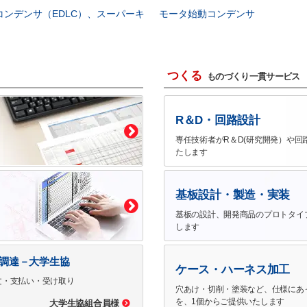
コンデンサ（EDLC）、スーパーキ
モータ始動コンデンサ
つくる
ものづくり一貫サービス
R＆D・回路設計
専任技術者がR＆D(研究開発）や回
たします
基板設計・製造・実装
基板の設計、開発商品のプロトタイ
します
で調達－大学生協
ケース・ハーネス加工
文・支払い・受け取り
穴あけ・切削・塗装など、仕様にあ
を、1個からご提供いたします
大学生協組合員様