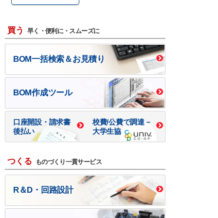
買う
早く・便利に・スムーズに
BOM一括検索＆お見積り
BOM作成ツール
口座開設・請求書
校費/公費で調達－
後払い
大学生協
つくる
ものづくり一貫サービス
R＆D・回路設計