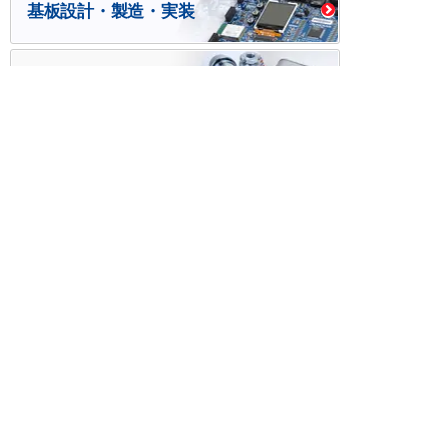
基板設計・製造・実装
ケース・ハーネス加工
※掲載されている価格には消費税、各種手数料が含まれ
ておりません。別途消費税およびお支払方法に応じた
手数料が必要になります。
※このホームページに掲載されている、記事・写真の一
部または全部をそのまま、または改変して利用・転
載・転用することを禁じます。
※商品によって販売価格が店頭価格と異なる場合がござ
います。
※弊社ではお客様が商品を選びやすくするためにデータ
シートの提供や技術情報、商品画像の表示を行ってい
ます。
しかしさまざまな事情により、これらの情報がすべて
正確であることを弊社が保証することはできません。
商品の正確な仕様等は各メーカーの最新のデータシー