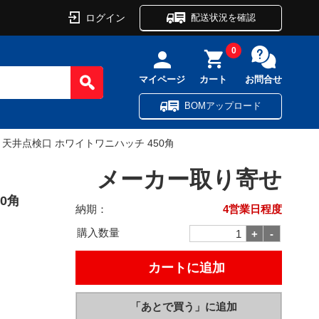
ログイン
配送状況を確認
0
マイページ
カート
お問合せ
BOMアップロード
ミ天井点検口 ホワイトワニハッチ 450角
メーカー取り寄せ
0角
納期：
4営業日程度
購入数量