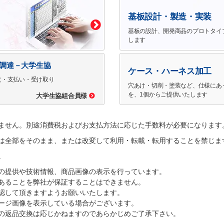
基板設計・製造・実装
基板の設計、開発商品のプロトタイ
します
で調達－大学生協
ケース・ハーネス加工
文・支払い・受け取り
穴あけ・切削・塗装など、仕様にあ
を、1個からご提供いたします
大学生協組合員様
ません。別途消費税およびお支払方法に応じた手数料が必要になります
は全部をそのまま、または改変して利用・転載・転用することを禁じま
。
の提供や技術情報、商品画像の表示を行っています。
あることを弊社が保証することはできません。
認して頂きますようお願いいたします。
ージ画像を表示している場合がございます。
の返品交換は応じかねますのであらかじめご了承下さい。