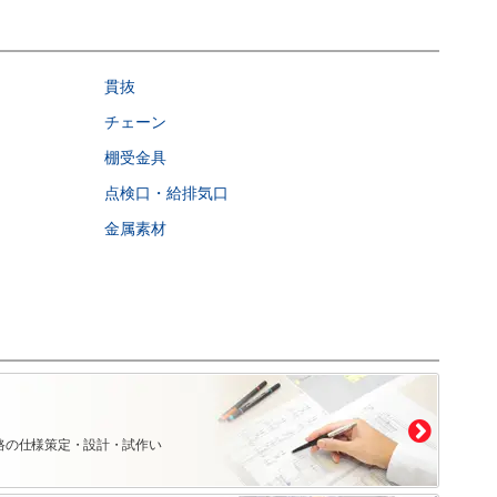
貫抜
チェーン
棚受金具
点検口・給排気口
金属素材
路の仕様策定・設計・試作い