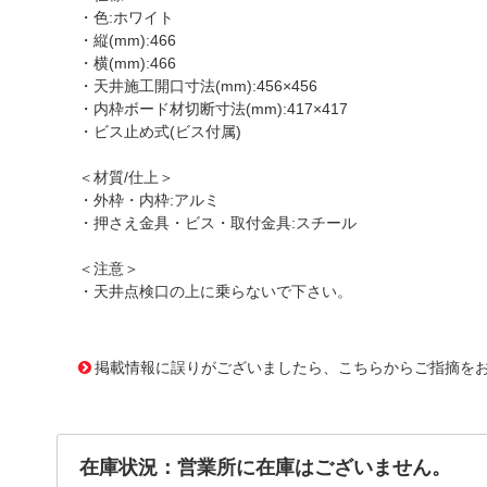
・色:ホワイト
・縦(mm):466
・横(mm):466
・天井施工開口寸法(mm):456×456
・内枠ボード材切断寸法(mm):417×417
・ビス止め式(ビス付属)
＜材質/仕上＞
・外枠・内枠:アルミ
・押さえ金具・ビス・取付金具:スチール
＜注意＞
・天井点検口の上に乗らないで下さい。
1174131
!095! 000922
掲載情報に誤りがございましたら、こちらからご指摘を
在庫状況：営業所に在庫はございません。