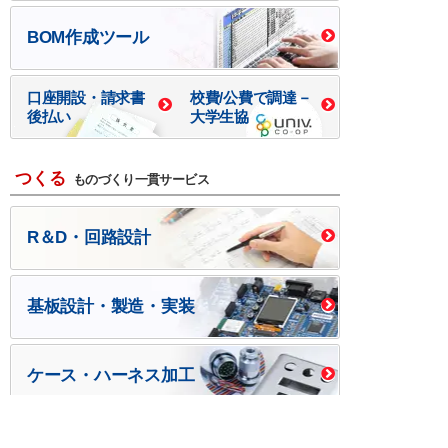
BOM作成ツール
口座開設・請求書
校費/公費で調達－
後払い
大学生協
つくる
ものづくり一貫サービス
R＆D・回路設計
基板設計・製造・実装
ケース・ハーネス加工
※掲載されている価格には消費税、各種手数料が含まれ