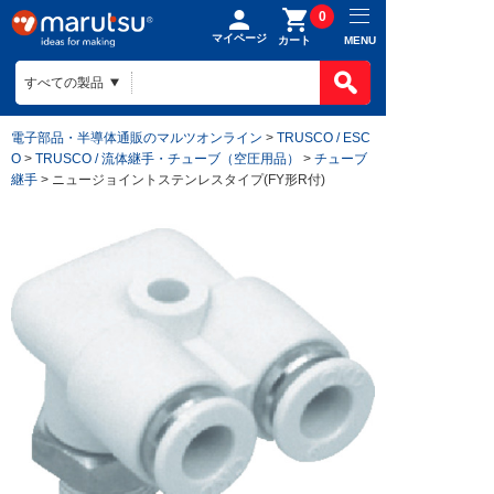
0
マイページ
MENU
カート
電子部品・半導体通販のマルツオンライン
>
TRUSCO / ESC
O
>
TRUSCO / 流体継手・チューブ（空圧用品）
>
チューブ
継手
> ニュージョイントステンレスタイプ(FY形R付)