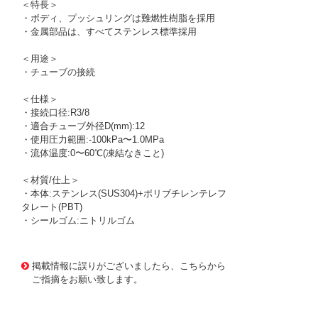
＜特長＞
・ボディ、プッシュリングは難燃性樹脂を採用
・金属部品は、すべてステンレス標準採用
＜用途＞
・チューブの接続
＜仕様＞
・接続口径:R3/8
・適合チューブ外径D(mm):12
・使用圧力範囲:-100kPa〜1.0MPa
・流体温度:0〜60℃(凍結なきこと)
＜材質/仕上＞
・本体:ステンレス(SUS304)+ポリブチレンテレフ
タレート(PBT)
・シールゴム:ニトリルゴム
1174852 0000000200562357
!095! ZWFY1210P4
掲載情報に誤りがございましたら、こちらから
ご指摘をお願い致します。