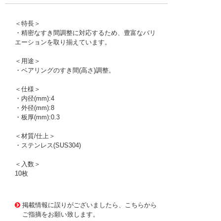
＜特長＞
・精密なすき間調整に対応するため、豊富なバリ
エーションを取り揃えています。
＜用途＞
・ベアリングのすき間(高さ)調整。
＜仕様＞
・内径(mm):4
・外径(mm):8
・板厚(mm):0.3
＜材質/仕上＞
・ステンレス(SUS304)
＜入数＞
10枚
1176398
!095! RS004008030
掲載情報に誤りがございましたら、こちらから
ご指摘をお願い致します。