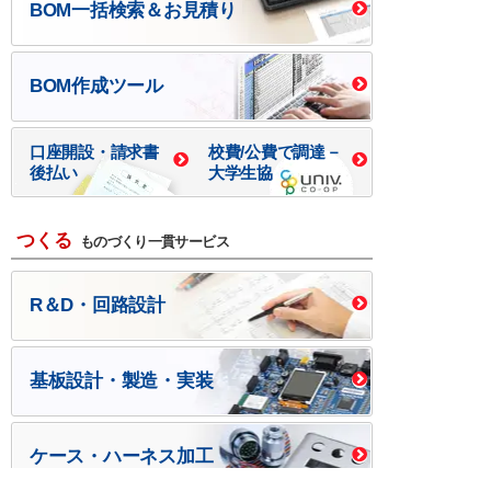
BOM一括検索＆お見積り
BOM作成ツール
口座開設・請求書
校費/公費で調達－
後払い
大学生協
つくる
ものづくり一貫サービス
R＆D・回路設計
基板設計・製造・実装
ケース・ハーネス加工