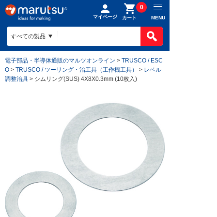
0
マイページ
MENU
カート
電子部品・半導体通販のマルツオンライン
>
TRUSCO / ESC
O
>
TRUSCO / ツーリング・治工具（工作機工具）
>
レベル
調整治具
> シムリング(SUS) 4X8X0.3mm (10枚入)